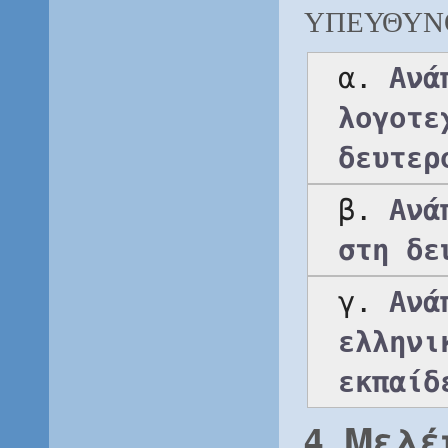
ΥΠΕΥΘΥΝ
α. 
Ανά
λογοτε
δευτερ
β. 
Ανά
στη δε
γ. 
Ανά
ελληνι
εκπαίδ
4.
Μελέ