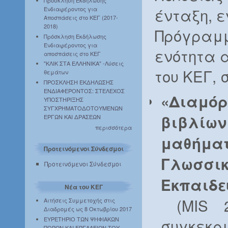
ένταξη, 
Ενδιαφέροντος για
Αποσπάσεις στο ΚΕΓ (2017-
2018)
Πρόγραμμ
Πρόσκληση Εκδήλωσης
Ενδιαφέροντος για
ενότητα α
αποσπάσεις στο ΚΕΓ
"ΚΛΙΚ ΣΤΑ ΕΛΛΗΝΙΚΑ" -Λύσεις
του ΚΕΓ,
θεμάτων
ΠΡΟΣΚΛΗΣΗ ΕΚΔΗΛΩΣΗΣ
ΕΝΔΙΑΦΕΡΟΝΤΟΣ: ΣΤΕΛΕΧΟΣ
«Διαμόρ
ΥΠΟΣΤΗΡΙΞΗΣ
ΣΥΓΧΡΗΜΑΤΟΔΟΤΟΥΜΕΝΩΝ
βιβλίω
ΕΡΓΩΝ ΚΑΙ ΔΡΑΣΕΩΝ
περισσότερα
μαθήμα
Προτεινόμενοι Σύνδεσμοι
Γλωσσι
Προτεινόμενοι Σύνδεσμοι
Εκπαιδε
Νέα του ΚΕΓ
(MIS 29
Αιτήσεις Συμμετοχής στις
Διαδρομές ως 8 Οκτωβρίου 2017
ΕΥΡΕΤΗΡΙΟ ΤΩΝ ΨΗΦΙΑΚΩΝ
συγκεκρ
ΠΟΡΩΝ ΚΑΙ ΕΡΓΑΛΕΙΩΝ ΤΟΥ