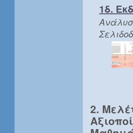
1δ. Εκ
Ανάλυση
Σελιδοδ
2. Μελέ
Αξιοπο
Μαθημάτ