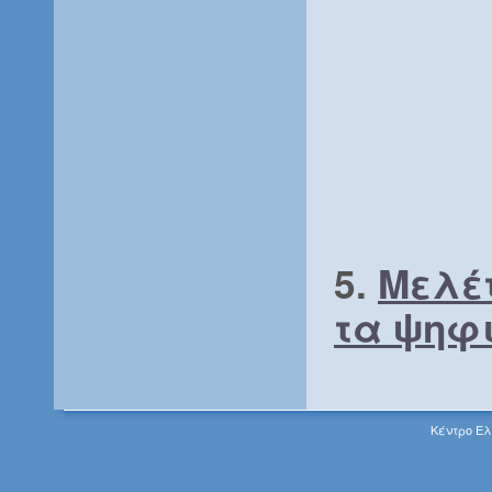
5.
Μελέτ
τα ψηφ
Κέντρο Ελ