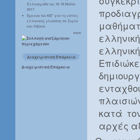
συγκεκ
Ελληνομάθειας 16-18 Μαΐου
προδια
2017
Έρευνα του ΚΕΓ για τις εστίες
ελληνικής γλώσσας σε Συρία
μαθήματ
και Λίβανο
more
ελληνικ
ελληνικ
Διαχειριστική Επάρκεια
Επιδιώκ
Διαχειριστική Επάρκεια
δημιου
ενταχθο
πλαισιώ
κατά το
αρχές αξ