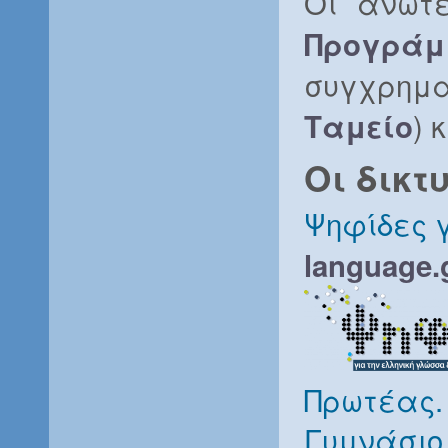
Οι ανωτέ
Προγρά
συγχρημα
) 
Ταμείο
Οι δικτ
Ψηφίδες γ
language.
Πρωτέας.
Γυμνάσιο,