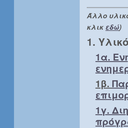
Άλλο υλικ
κλικ
εδώ
)
1. Υλικ
1α. Ε
ενημερ
1β.
Παρ
επιμο
1γ. Δι
πρόγρ