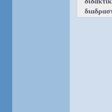
διδακτικ
διαδραστ