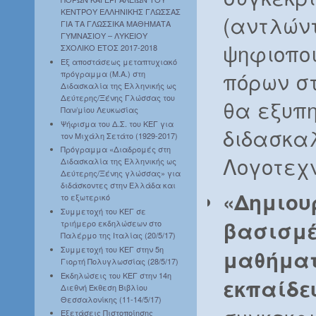
ΚΕΝΤΡΟΥ ΕΛΛΗΝΙΚΗΣ ΓΛΩΣΣΑΣ
(αντλών
ΓΙΑ ΤΑ ΓΛΩΣΣΙΚΑ ΜΑΘΗΜΑΤΑ
ΓΥΜΝΑΣΙΟΥ – ΛΥΚΕΙΟΥ
ψηφιοπο
ΣΧΟΛΙΚΟ ΕΤΟΣ 2017-2018
Εξ αποστάσεως μεταπτυχιακό
πόρων στ
πρόγραμμα (Μ.Α.) στη
Διδασκαλία της Ελληνικής ως
Δεύτερης/Ξένης Γλώσσας του
θα εξυπη
Παν/μίου Λευκωσίας
Ψήφισμα του Δ.Σ. του ΚΕΓ για
διδασκ
τον Μιχάλη Σετάτο (1929-2017)
Πρόγραμμα «Διαδρομές στη
Λογοτεχ
Διδασκαλία της Ελληνικής ως
Δεύτερης/Ξένης γλώσσας» για
διδάσκοντες στην Ελλάδα και
«Δημιου
το εξωτερικό
Συμμετοχή του ΚΕΓ σε
βασισμέ
τριήμερο εκδηλώσεων στο
Παλέρμο της Ιταλίας (20/5/17)
Συμμετοχή του ΚΕΓ στην 5η
μαθήματ
Γιορτή Πολυγλωσσίας (28/5/17)
Εκδηλώσεις του ΚΕΓ στην 14η
εκπαίδε
Διεθνή Έκθεση Βιβλίου
Θεσσαλονίκης (11-14/5/17)
Εξετάσεις Πιστοποίησης