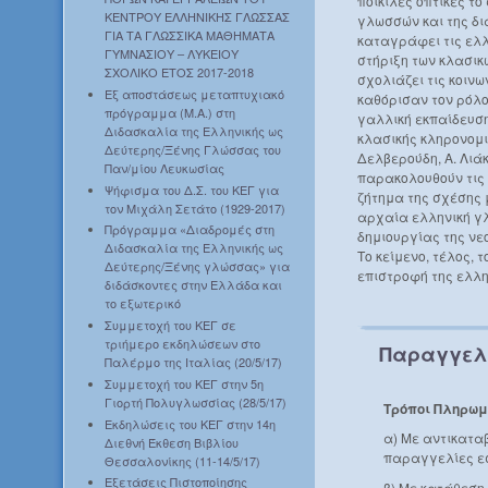
ποικίλες οπτικές το
ΚΕΝΤΡΟΥ ΕΛΛΗΝΙΚΗΣ ΓΛΩΣΣΑΣ
γλωσσών και της δια
ΓΙΑ ΤΑ ΓΛΩΣΣΙΚΑ ΜΑΘΗΜΑΤΑ
καταγράφει τις ελλ
ΓΥΜΝΑΣΙΟΥ – ΛΥΚΕΙΟΥ
στήριξη των κλασικώ
ΣΧΟΛΙΚΟ ΕΤΟΣ 2017-2018
σχολιάζει τις κοιν
Εξ αποστάσεως μεταπτυχιακό
καθόρισαν τον ρόλο
πρόγραμμα (Μ.Α.) στη
γαλλική εκπαίδευση
Διδασκαλία της Ελληνικής ως
κλασικής κληρονομι
Δεύτερης/Ξένης Γλώσσας του
Δελβερούδη, Α. Λιά
Παν/μίου Λευκωσίας
παρακολουθούν τις 
Ψήφισμα του Δ.Σ. του ΚΕΓ για
ζήτημα της σχέσης μ
τον Μιχάλη Σετάτο (1929-2017)
αρχαία ελληνική γ
Πρόγραμμα «Διαδρομές στη
δημιουργίας της νε
Διδασκαλία της Ελληνικής ως
Το κείμενο, τέλος, τ
Δεύτερης/Ξένης γλώσσας» για
επιστροφή της ελλη
διδάσκοντες στην Ελλάδα και
το εξωτερικό
Συμμετοχή του ΚΕΓ σε
τριήμερο εκδηλώσεων στο
Παραγγελ
Παλέρμο της Ιταλίας (20/5/17)
Συμμετοχή του ΚΕΓ στην 5η
Γιορτή Πολυγλωσσίας (28/5/17)
Τρόποι Πληρωμ
Εκδηλώσεις του ΚΕΓ στην 14η
α) Με αντικατα
Διεθνή Έκθεση Βιβλίου
παραγγελίες ε
Θεσσαλονίκης (11-14/5/17)
Εξετάσεις Πιστοποίησης
β) Με κατάθεση