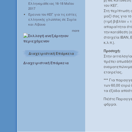
Ελληνομάθειας 16-18 Μαΐου
του ΚΕΓ.
2017
Στη περίπτωση 
Έρευνα του ΚΕΓ για τις εστίες
μαζί σας για τ
ελληνικής γλώσσας σε Συρία
(τιμή βιβλίου +
και Λίβανο
απαραίτητα στο
more
την κατάθεση (
στοιχεία IBAN, 
κ.λ.π.).
Προσοχή:
Διαχειριστική Επάρκεια
Στην αιτιολογί
πρέπει οπωσδήπ
Διαχειριστική Επάρκεια
ονοματεπώνυμο 
εταιρείας.
***
Για παραγγε
των 60,00 ευρώ
τα έξοδα αποστ
Πιέστε Παραγγε
φόρμα.