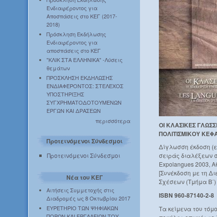
Ενδιαφέροντος για
Αποσπάσεις στο ΚΕΓ (2017-
2018)
Πρόσκληση Εκδήλωσης
Ενδιαφέροντος για
αποσπάσεις στο ΚΕΓ
"ΚΛΙΚ ΣΤΑ ΕΛΛΗΝΙΚΑ" -Λύσεις
θεμάτων
ΠΡΟΣΚΛΗΣΗ ΕΚΔΗΛΩΣΗΣ
ΕΝΔΙΑΦΕΡΟΝΤΟΣ: ΣΤΕΛΕΧΟΣ
ΥΠΟΣΤΗΡΙΞΗΣ
ΣΥΓΧΡΗΜΑΤΟΔΟΤΟΥΜΕΝΩΝ
ΕΡΓΩΝ ΚΑΙ ΔΡΑΣΕΩΝ
περισσότερα
ΟΙ ΚΛΑΣΙΚΕΣ ΓΛΩΣΣ
ΠΟΛΙΤΙΣΜΙΚΟΥ ΚΕΦ
Προτεινόμενοι Σύνδεσμοι
Δίγλωσση έκδοση (ε
Προτεινόμενοι Σύνδεσμοι
σειράς διαλέξεων σ
Expolangues 2003, 
[Συνέκδοση με τη Δ
Νέα του ΚΕΓ
Σχέσεων (Τμήμα Β΄)
Αιτήσεις Συμμετοχής στις
ISBN 960-87140-2-8
Διαδρομές ως 8 Οκτωβρίου 2017
ΕΥΡΕΤΗΡΙΟ ΤΩΝ ΨΗΦΙΑΚΩΝ
Τα κείμενα του τόμ
ΠΟΡΩΝ ΚΑΙ ΕΡΓΑΛΕΙΩΝ ΤΟΥ