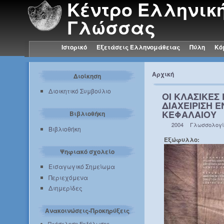
Κέντρο Ελληνικ
Γλώσσας
Ιστορικό
Εξετάσεις Ελληνομάθειας
Πύλη
Κό
Αρχική
Διοίκηση
Διοικητικό Συμβούλιο
ΟΙ ΚΛΑΣΙΚΕΣ 
ΔΙΑΧΕΙΡΙΣΗ 
ΚΕΦΑΛΑΙΟΥ
Βιβλιοθήκη
2004
Γλωσσολογ
Βιβλιοθήκη
Εξώφυλλο:
Ψηφιακό σχολείο
Εισαγωγικό Σημείωμα
Περιεχόμενα
Διημερίδες
Ανακοινώσεις-Προκηρύξεις
Πρόσκληση Εκδήλωσης