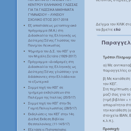
ΚΕΝΤΡΟΥ ΕΛΛΗΝΙΚΗΣ ΓΛΩΣΣΑΣ
ΓΙΑ ΤΑ ΓΛΩΣΣΙΚΑ ΜΑΘΗΜΑΤΑ
ΓΥΜΝΑΣΙΟΥ – ΛΥΚΕΙΟΥ
ΣΧΟΛΙΚΟ ΕΤΟΣ 2017-2018
Δείγμα του ΚΛΙΚ στ
Εξ αποστάσεως μεταπτυχιακό
να βρείτε
εδώ
πρόγραμμα (Μ.Α.) στη
Διδασκαλία της Ελληνικής ως
Δεύτερης/Ξένης Γλώσσας του
Παραγγελ
Παν/μίου Λευκωσίας
Ψήφισμα του Δ.Σ. του ΚΕΓ για
τον Μιχάλη Σετάτο (1929-2017)
Τρόποι Πληρωμ
Πρόγραμμα «Διαδρομές στη
α) Με αντικατα
Διδασκαλία της Ελληνικής ως
παραγγελίες ε
Δεύτερης/Ξένης γλώσσας» για
διδάσκοντες στην Ελλάδα και
β) Με κατάθεση
το εξωτερικό
του ΚΕΓ.
Συμμετοχή του ΚΕΓ σε
Στη περίπτωση 
τριήμερο εκδηλώσεων στο
μαζί σας για τ
Παλέρμο της Ιταλίας (20/5/17)
(τιμή βιβλίου +
Συμμετοχή του ΚΕΓ στην 5η
απαραίτητα στο
Γιορτή Πολυγλωσσίας (28/5/17)
την κατάθεση (
Εκδηλώσεις του ΚΕΓ στην 14η
στοιχεία IBAN, 
Διεθνή Έκθεση Βιβλίου
κ.λ.π.).
Θεσσαλονίκης (11-14/5/17)
Προσοχή:
Εξετάσεις Πιστοποίησης