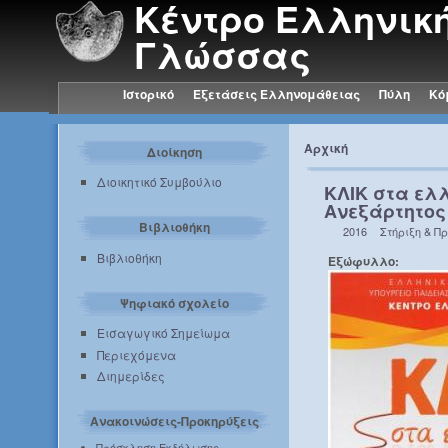
Κέντρο Ελληνικ
Γλώσσας
Ιστορικό
Εξετάσεις Ελληνομάθειας
Πύλη
Κό
Αρχική
Διοίκηση
Διοικητικό Συμβούλιο
ΚΛΙΚ στα ελλ
Ανεξάρτητος
Βιβλιοθήκη
2016
Στήριξη & Π
Βιβλιοθήκη
Εξώφυλλο:
Ψηφιακό σχολείο
Εισαγωγικό Σημείωμα
Περιεχόμενα
Διημερίδες
Ανακοινώσεις-Προκηρύξεις
Πρόσκληση Εκδήλωσης