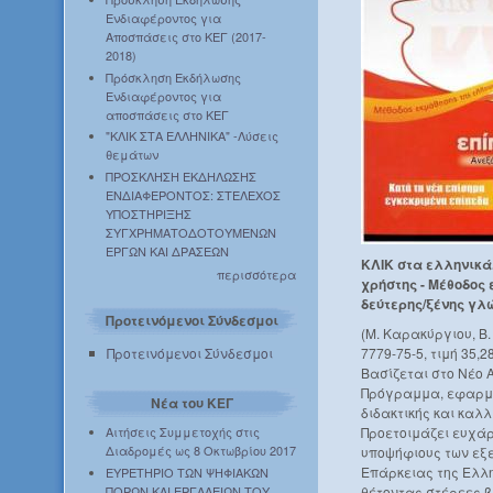
Ενδιαφέροντος για
Αποσπάσεις στο ΚΕΓ (2017-
2018)
Πρόσκληση Εκδήλωσης
Ενδιαφέροντος για
αποσπάσεις στο ΚΕΓ
"ΚΛΙΚ ΣΤΑ ΕΛΛΗΝΙΚΑ" -Λύσεις
θεμάτων
ΠΡΟΣΚΛΗΣΗ ΕΚΔΗΛΩΣΗΣ
ΕΝΔΙΑΦΕΡΟΝΤΟΣ: ΣΤΕΛΕΧΟΣ
ΥΠΟΣΤΗΡΙΞΗΣ
ΣΥΓΧΡΗΜΑΤΟΔΟΤΟΥΜΕΝΩΝ
ΕΡΓΩΝ ΚΑΙ ΔΡΑΣΕΩΝ
ΚΛΙΚ στα ελληνικά.
περισσότερα
χρήστης -
Μέθοδος 
δεύτερης/ξένης γλ
Προτεινόμενοι Σύνδεσμοι
(Μ. Καρακύργιου, Β.
Προτεινόμενοι Σύνδεσμοι
7779-75-5, τιμή 35,2
Βασίζεται στο Νέο 
Πρόγραμμα, εφαρμό
Νέα του ΚΕΓ
διδακτικής και καλλ
Αιτήσεις Συμμετοχής στις
Προετοιμάζει ευχάρ
Διαδρομές ως 8 Οκτωβρίου 2017
υποψήφιους των εξε
Επάρκειας της Ελλ
ΕΥΡΕΤΗΡΙΟ ΤΩΝ ΨΗΦΙΑΚΩΝ
ΠΟΡΩΝ ΚΑΙ ΕΡΓΑΛΕΙΩΝ ΤΟΥ
θέτοντας στέρεες β