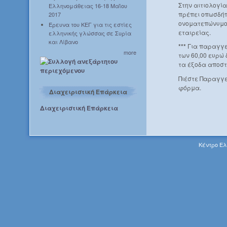
Στην αιτιολογί
Ελληνομάθειας 16-18 Μαΐου
πρέπει οπωσδήπ
2017
ονοματεπώνυμο 
Έρευνα του ΚΕΓ για τις εστίες
εταιρείας.
ελληνικής γλώσσας σε Συρία
και Λίβανο
***
Για παραγγε
more
των 60,00 ευρώ
τα έξοδα αποστ
Πιέστε Παραγγε
φόρμα.
Διαχειριστική Επάρκεια
Διαχειριστική Επάρκεια
Κέντρο Ελ