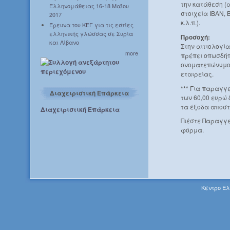
την κατάθεση (
Ελληνομάθειας 16-18 Μαΐου
στοιχεία IBAN, 
2017
κ.λ.π.).
Έρευνα του ΚΕΓ για τις εστίες
ελληνικής γλώσσας σε Συρία
Προσοχή:
και Λίβανο
Στην αιτιολογί
more
πρέπει οπωσδήπ
ονοματεπώνυμο 
εταιρείας.
***
Για παραγγε
Διαχειριστική Επάρκεια
των 60,00 ευρώ
τα έξοδα αποστ
Διαχειριστική Επάρκεια
Πιέστε Παραγγε
φόρμα.
Κέντρο Ελ