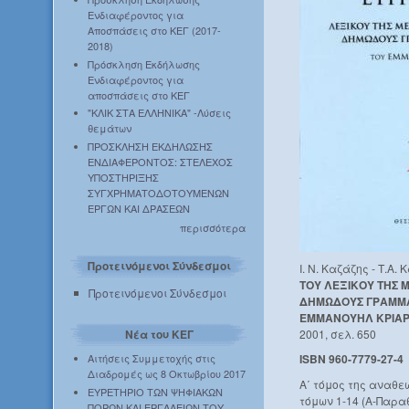
Ενδιαφέροντος για
Αποσπάσεις στο ΚΕΓ (2017-
2018)
Πρόσκληση Εκδήλωσης
Ενδιαφέροντος για
αποσπάσεις στο ΚΕΓ
"ΚΛΙΚ ΣΤΑ ΕΛΛΗΝΙΚΑ" -Λύσεις
θεμάτων
ΠΡΟΣΚΛΗΣΗ ΕΚΔΗΛΩΣΗΣ
ΕΝΔΙΑΦΕΡΟΝΤΟΣ: ΣΤΕΛΕΧΟΣ
ΥΠΟΣΤΗΡΙΞΗΣ
ΣΥΓΧΡΗΜΑΤΟΔΟΤΟΥΜΕΝΩΝ
ΕΡΓΩΝ ΚΑΙ ΔΡΑΣΕΩΝ
περισσότερα
Προτεινόμενοι Σύνδεσμοι
Ι. Ν. Καζάζης - Τ.Α.
ΤΟΥ ΛΕΞΙΚΟΥ ΤΗΣ 
Προτεινόμενοι Σύνδεσμοι
ΔΗΜΩΔΟΥΣ ΓΡΑΜΜΑΤ
ΕΜΜΑΝΟΥΗΛ ΚΡΙΑ
2001, σελ. 650
Νέα του ΚΕΓ
Αιτήσεις Συμμετοχής στις
ISBN 960-7779-27-4
Διαδρομές ως 8 Οκτωβρίου 2017
Α΄ τόμος της αναθε
ΕΥΡΕΤΗΡΙΟ ΤΩΝ ΨΗΦΙΑΚΩΝ
τόμων 1-14 (Α-Παρα
ΠΟΡΩΝ ΚΑΙ ΕΡΓΑΛΕΙΩΝ ΤΟΥ