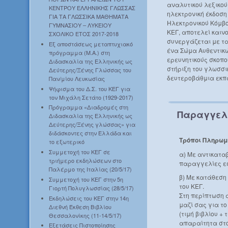
αναλυτικού λεξικού
ΚΕΝΤΡΟΥ ΕΛΛΗΝΙΚΗΣ ΓΛΩΣΣΑΣ
ηλεκτρονική έκδοση
ΓΙΑ ΤΑ ΓΛΩΣΣΙΚΑ ΜΑΘΗΜΑΤΑ
Ηλεκτρονικού Κόμβο
ΓΥΜΝΑΣΙΟΥ – ΛΥΚΕΙΟΥ
ΚΕΓ, αποτελεί καιν
ΣΧΟΛΙΚΟ ΕΤΟΣ 2017-2018
συνεργάζεται με τα
Εξ αποστάσεως μεταπτυχιακό
ένα Σώμα Αυθεντικώ
πρόγραμμα (Μ.Α.) στη
ερευνητικούς σκοπο
Διδασκαλία της Ελληνικής ως
στήριξη του γλωσσι
Δεύτερης/Ξένης Γλώσσας του
δευτεροβάθμια εκπ
Παν/μίου Λευκωσίας
Ψήφισμα του Δ.Σ. του ΚΕΓ για
τον Μιχάλη Σετάτο (1929-2017)
Πρόγραμμα «Διαδρομές στη
Παραγγελ
Διδασκαλία της Ελληνικής ως
Δεύτερης/Ξένης γλώσσας» για
διδάσκοντες στην Ελλάδα και
Τρόποι Πληρωμ
το εξωτερικό
Συμμετοχή του ΚΕΓ σε
α) Με αντικατα
τριήμερο εκδηλώσεων στο
παραγγελίες ε
Παλέρμο της Ιταλίας (20/5/17)
β) Με κατάθεση
Συμμετοχή του ΚΕΓ στην 5η
του ΚΕΓ.
Γιορτή Πολυγλωσσίας (28/5/17)
Στη περίπτωση 
Εκδηλώσεις του ΚΕΓ στην 14η
μαζί σας για τ
Διεθνή Έκθεση Βιβλίου
(τιμή βιβλίου +
Θεσσαλονίκης (11-14/5/17)
απαραίτητα στο
Εξετάσεις Πιστοποίησης