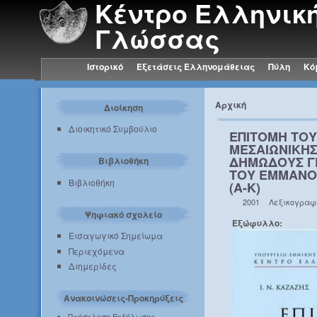
Κέντρο Ελληνικ
Γλώσσας
Ιστορικό
Εξετάσεις Ελληνομάθειας
Πύλη
Κό
Αρχική
Διοίκηση
Διοικητικό Συμβούλιο
ΕΠΙΤΟΜΗ ΤΟΥ
ΜΕΣΑΙΩΝΙΚΗΣ
ΔΗΜΩΔΟΥΣ ΓΡ
Βιβλιοθήκη
ΤΟΥ ΕΜΜΑΝΟΥ
Βιβλιοθήκη
(Α-Κ)
2001
Λεξικογραφ
Ψηφιακό σχολείο
Εξώφυλλο:
Εισαγωγικό Σημείωμα
Περιεχόμενα
Διημερίδες
Ανακοινώσεις-Προκηρύξεις
Πρόσκληση Εκδήλωσης