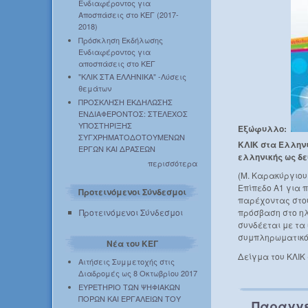
Ενδιαφέροντος για
Αποσπάσεις στο ΚΕΓ (2017-
2018)
Πρόσκληση Εκδήλωσης
Ενδιαφέροντος για
αποσπάσεις στο ΚΕΓ
"ΚΛΙΚ ΣΤΑ ΕΛΛΗΝΙΚΑ" -Λύσεις
θεμάτων
ΠΡΟΣΚΛΗΣΗ ΕΚΔΗΛΩΣΗΣ
ΕΝΔΙΑΦΕΡΟΝΤΟΣ: ΣΤΕΛΕΧΟΣ
ΥΠΟΣΤΗΡΙΞΗΣ
Εξώφυλλο:
ΣΥΓΧΡΗΜΑΤΟΔΟΤΟΥΜΕΝΩΝ
ΚΛΙΚ στα Ελληνικ
ΕΡΓΩΝ ΚΑΙ ΔΡΑΣΕΩΝ
ελληνικής ως δ
περισσότερα
(Μ. Καρακύργιου,
Επίπεδο Α1 για π
Προτεινόμενοι Σύνδεσμοι
παρέχοντας στου
Προτεινόμενοι Σύνδεσμοι
πρόσβαση στο ηλε
συνδέεται με τα
συμπληρωματικό δ
Νέα του ΚΕΓ
Δείγμα του ΚΛΙΚ 
Αιτήσεις Συμμετοχής στις
Διαδρομές ως 8 Οκτωβρίου 2017
ΕΥΡΕΤΗΡΙΟ ΤΩΝ ΨΗΦΙΑΚΩΝ
ΠΟΡΩΝ ΚΑΙ ΕΡΓΑΛΕΙΩΝ ΤΟΥ
Παραγγε