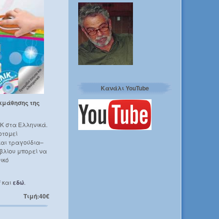
Κανάλι YouTube
εκμάθησης της
ΙΚ στα Ελληνικά.
οτομεί
και τραγούδια–
ιβλίου μπορεί να
ικό
f
και
εδώ
.
Τιμή:40€