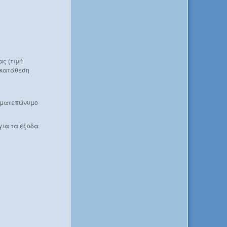
ας (τιμή
ν κατάθεση
νοματεπώνυμο
για τα έξοδα