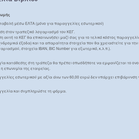
ρωμής
αταβολή μέσω ΕΛΤΑ (μόνο για παραγγελίες εσωτερικού)
εση στον τραπεζικό λογαριασμό του ΚΕΓ.
η αυτή το ΚΕΓ θα επικοινωνήσει μαζί σας για το τελικό κόστος παραγγελί
χυδρομικά έξοδα) και τα απαραίτητα στοιχεία που θα χρειαστείτε για τη
αριασμού, στοιχεία IBAN, BIC Number για εξωτερικό, κ.λ.π.).
ογία κατάθεσης στη τράπεζα θα πρέπει οπωσδήποτε να εμφανίζεται το ο
 η επωνυμία της εταιρείας.
γελίες εσωτερικού με αξία άνω των 60,00 ευρώ δεν υπάρχει επιβάρυνση 
γγελία και συμπληρώστε τη φόρμα.