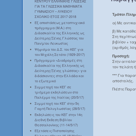
ΚΕΝΤΡΟΥ ΕΛΛΗΝΙΚΗΣ ΓΛΩΣΣΑΣ
ΓΙΑ ΤΑ ΓΛΩΣΣΙΚΑ ΜΑΘΗΜΑΤΑ
ΓΥΜΝΑΣΙΟΥ – ΛΥΚΕΙΟΥ
Τρόποι Πλη
ΣΧΟΛΙΚΟ ΕΤΟΣ 2017-2018
α) Με αντικ
Εξ αποστάσεως μεταπτυχιακό
πρόγραμμα (Μ.Α.) στη
β) Με κατάθ
Διδασκαλία της Ελληνικής ως
Στη περίπτωσ
Δεύτερης/Ξένης Γλώσσας του
βιβλίου + τα
Παν/μίου Λευκωσίας
(αριθμός λογ
Ψήφισμα του Δ.Σ. του ΚΕΓ για
τον Μιχάλη Σετάτο (1929-2017)
Προσοχή:
Πρόγραμμα «Διαδρομές στη
Στην αιτιολ
Διδασκαλία της Ελληνικής ως
του πελάτη ή
Δεύτερης/Ξένης γλώσσας» για
***
Για παραγ
διδάσκοντες στην Ελλάδα και
αποστολής.
το εξωτερικό
Συμμετοχή του ΚΕΓ σε
Πιέστε Παρα
τριήμερο εκδηλώσεων στο
Παλέρμο της Ιταλίας (20/5/17)
Συμμετοχή του ΚΕΓ στην 5η
Γιορτή Πολυγλωσσίας (28/5/17)
Εκδηλώσεις του ΚΕΓ στην 14η
Διεθνή Έκθεση Βιβλίου
Θεσσαλονίκης (11-14/5/17)
Εξετάσεις Πιστοποίησης
Ελληνομάθειας 16-18 Μαΐου