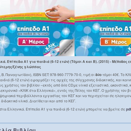
ά. Επίπεδα Α1 για παιδιά (6-12 ετών) (Τόμοι Α και Β). (2015) - Μέθοδος 
εύτερης/ξένης γλώσσας
 Β. Παναγιωτίδου), ISBN SET: 978-960-7779-70-0, τιμή οι
δύο
τόμοι 40€. Το ΚΛ
αιδιά (6-12 ετών) εφαρμόζει τις αρχές της σύγχρονης διδακτικής, και καιν
ς χρήστες του βιβλίου –εκτός από δύο CDμε υλικό εξεταστικό, ακουστικό, 
κτρονικό «ΚΛΙΚ στα Ελληνικά», εντός της Πύλης του ΚΕΓ. Ο χρήστης του β
 ψηφιακά περιβάλλοντα εργασίας του ΚΕΓ και να περιηγείται σε ηλεκτρον
ιδακτικό υλικό. Διατίθεται και από το ΚΕΓ.
στα Ελληνικά. Επίπεδο Α1 για παιδιά (6-12 ετών) μπορείτε να βρείτε
σε
pd
λία Βιβλίου