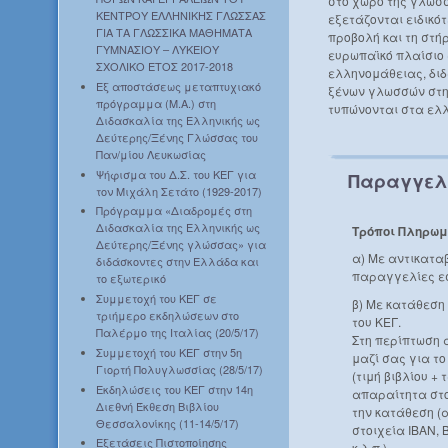
στο χώρο της γλώσσ
ΚΕΝΤΡΟΥ ΕΛΛΗΝΙΚΗΣ ΓΛΩΣΣΑΣ
εξετάζονται ειδικό
ΓΙΑ ΤΑ ΓΛΩΣΣΙΚΑ ΜΑΘΗΜΑΤΑ
προβολή και τη στήρ
ΓΥΜΝΑΣΙΟΥ – ΛΥΚΕΙΟΥ
ευρωπαϊκό πλαίσιο 
ΣΧΟΛΙΚΟ ΕΤΟΣ 2017-2018
ελληνομάθειας, διδ
Εξ αποστάσεως μεταπτυχιακό
ξένων γλωσσών στη
πρόγραμμα (Μ.Α.) στη
τυπώνονται στα ελλ
Διδασκαλία της Ελληνικής ως
Δεύτερης/Ξένης Γλώσσας του
Παν/μίου Λευκωσίας
Ψήφισμα του Δ.Σ. του ΚΕΓ για
Παραγγελ
τον Μιχάλη Σετάτο (1929-2017)
Πρόγραμμα «Διαδρομές στη
Διδασκαλία της Ελληνικής ως
Τρόποι Πληρωμ
Δεύτερης/Ξένης γλώσσας» για
α) Με αντικατα
διδάσκοντες στην Ελλάδα και
παραγγελίες ε
το εξωτερικό
Συμμετοχή του ΚΕΓ σε
β) Με κατάθεση
τριήμερο εκδηλώσεων στο
του ΚΕΓ.
Παλέρμο της Ιταλίας (20/5/17)
Στη περίπτωση 
Συμμετοχή του ΚΕΓ στην 5η
μαζί σας για τ
Γιορτή Πολυγλωσσίας (28/5/17)
(τιμή βιβλίου +
Εκδηλώσεις του ΚΕΓ στην 14η
απαραίτητα στο
Διεθνή Έκθεση Βιβλίου
την κατάθεση (
Θεσσαλονίκης (11-14/5/17)
στοιχεία IBAN, 
Εξετάσεις Πιστοποίησης
κ.λ.π.).