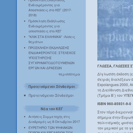
Ενδιαφέροντος για
Αποσπάσεις στο ΚΕΓ (2017-
2018)
Πρόσκληση Εκδήλωσης
Ενδιαφέροντος για
αποσπάσεις στο ΚΕΓ
"ΚΛΙΚ ΣΤΑ ΕΛΛΗΝΙΚΑ" -Λύσεις
θεμάτων
ΠΡΟΣΚΛΗΣΗ ΕΚΔΗΛΩΣΗΣ
ΕΝΔΙΑΦΕΡΟΝΤΟΣ: ΣΤΕΛΕΧΟΣ
ΥΠΟΣΤΗΡΙΞΗΣ
ΣΥΓΧΡΗΜΑΤΟΔΟΤΟΥΜΕΝΩΝ
ΓΛΩΣΣΑ, ΓΛΩΣΣΕΣ 
ΕΡΓΩΝ ΚΑΙ ΔΡΑΣΕΩΝ
Δίγλωσση έκδοση (ε
περισσότερα
σειράς διαλέξεων σ
Expolangues 2000, Α
Προτεινόμενοι Σύνδεσμοι
τη Διεύθυνση Διεθν
Προτεινόμενοι Σύνδεσμοι
(Τμήμα Β΄) του ΥΠΕΠ
ISBN 960-85931-9-0
Νέα του ΚΕΓ
Στον τόμο διερευνά
Αιτήσεις Συμμετοχής στις
σήμερα στην Eυρωπα
Διαδρομές ως 8 Οκτωβρίου 2017
πολιτισμικής φυσιο
ΕΥΡΕΤΗΡΙΟ ΤΩΝ ΨΗΦΙΑΚΩΝ
του μερικού με το γε
ΠΟΡΩΝ ΚΑΙ ΕΡΓΑΛΕΙΩΝ ΤΟΥ