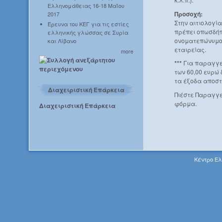
Ελληνομάθειας 16-18 Μαΐου
Προσοχή:
2017
Στην αιτιολογί
Έρευνα του ΚΕΓ για τις εστίες
πρέπει οπωσδήπ
ελληνικής γλώσσας σε Συρία
ονοματεπώνυμο 
και Λίβανο
εταιρείας.
more
***
Για παραγγε
των 60,00 ευρώ
τα έξοδα αποστ
Διαχειριστική Επάρκεια
Πιέστε Παραγγε
φόρμα.
Διαχειριστική Επάρκεια
Κέντρο Ελ