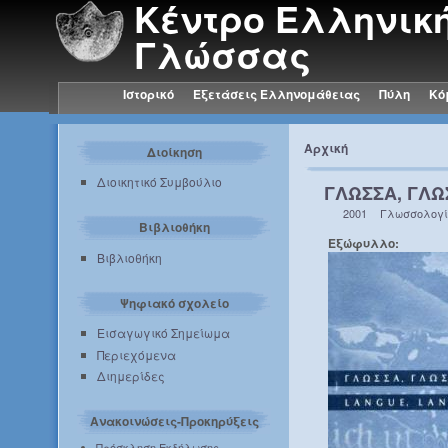
Κέντρο Ελληνικ
Γλώσσας
Ιστορικό
Εξετάσεις Ελληνομάθειας
Πύλη
Κό
Αρχική
Διοίκηση
Διοικητικό Συμβούλιο
ΓΛΩΣΣΑ, ΓΛΩ
2001
Γλωσσολογ
Βιβλιοθήκη
Εξώφυλλο:
Βιβλιοθήκη
Ψηφιακό σχολείο
Εισαγωγικό Σημείωμα
Περιεχόμενα
Διημερίδες
Ανακοινώσεις-Προκηρύξεις
Πρόσκληση Εκδήλωσης