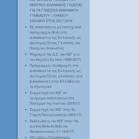
ΚΕΝΤΡΟΥ ΕΛΛΗΝΙΚΗΣ ΓΛΩΣΣΑΣ
ΓΙΑ ΤΑ ΓΛΩΣΣΙΚΑ ΜΑΘΗΜΑΤΑ
ΓΥΜΝΑΣΙΟΥ – ΛΥΚΕΙΟΥ
ΣΧΟΛΙΚΟ ΕΤΟΣ 2017-2018
Εξ αποστάσεως μεταπτυχιακό
πρόγραμμα (Μ.Α.) στη
Διδασκαλία της Ελληνικής ως
Δεύτερης/Ξένης Γλώσσας του
Παν/μίου Λευκωσίας
Ψήφισμα του Δ.Σ. του ΚΕΓ για
τον Μιχάλη Σετάτο (1929-2017)
Πρόγραμμα «Διαδρομές στη
Διδασκαλία της Ελληνικής ως
Δεύτερης/Ξένης γλώσσας» για
διδάσκοντες στην Ελλάδα και
το εξωτερικό
Συμμετοχή του ΚΕΓ σε
τριήμερο εκδηλώσεων στο
Παλέρμο της Ιταλίας (20/5/17)
Συμμετοχή του ΚΕΓ στην 5η
Γιορτή Πολυγλωσσίας (28/5/17)
Εκδηλώσεις του ΚΕΓ στην 14η
Διεθνή Έκθεση Βιβλίου
Θεσσαλονίκης (11-14/5/17)
Εξετάσεις Πιστοποίησης