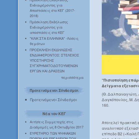
Ενδιαφέροντος για
Αποσπάσεις στο ΚΕΓ (2017-
2018)
Πρόσκληση Εκδήλωσης
Ενδιαφέροντος για
αποσπάσεις στο ΚΕΓ
"ΚΛΙΚ ΣΤΑ ΕΛΛΗΝΙΚΑ" -Λύσεις
θεμάτων
ΠΡΟΣΚΛΗΣΗ ΕΚΔΗΛΩΣΗΣ
ΕΝΔΙΑΦΕΡΟΝΤΟΣ: ΣΤΕΛΕΧΟΣ
ΥΠΟΣΤΗΡΙΞΗΣ
ΣΥΓΧΡΗΜΑΤΟΔΟΤΟΥΜΕΝΩΝ
ΕΡΓΩΝ ΚΑΙ ΔΡΑΣΕΩΝ
περισσότερα
“Πιστοποίηση επάρ
Δείγματα εξεταστι
Προτεινόμενοι Σύνδεσμοι
(Θ. Δαλπαναγιώτη, Α
Προτεινόμενοι Σύνδεσμοι
Δαγκόπουλος, Μ. Δη
160.
Νέα του ΚΕΓ
Αιτήσεις Συμμετοχής στις
Αποτελεί πρακτική
Διαδρομές ως 8 Οκτωβρίου 2017
αναλυτικού εξετασ
ΕΥΡΕΤΗΡΙΟ ΤΩΝ ΨΗΦΙΑΚΩΝ
επίπεδο Β2 («Καλή 
ΠΟΡΩΝ ΚΑΙ ΕΡΓΑΛΕΙΩΝ ΤΟΥ