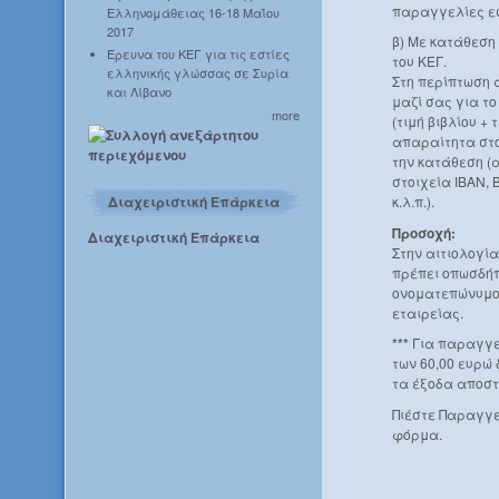
παραγγελίες ε
Ελληνομάθειας 16-18 Μαΐου
2017
β) Με κατάθεση
Έρευνα του ΚΕΓ για τις εστίες
του ΚΕΓ.
ελληνικής γλώσσας σε Συρία
Στη περίπτωση 
και Λίβανο
μαζί σας για τ
more
(τιμή βιβλίου +
απαραίτητα στο
την κατάθεση (
στοιχεία IBAN, 
Διαχειριστική Επάρκεια
κ.λ.π.).
Προσοχή:
Διαχειριστική Επάρκεια
Στην αιτιολογί
πρέπει οπωσδήπ
ονοματεπώνυμο 
εταιρείας.
***
Για παραγγε
των 60,00 ευρώ
τα έξοδα αποστ
Πιέστε Παραγγε
φόρμα.