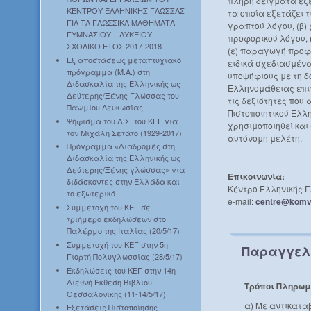
πλήρη δείγματα εξ
ΚΕΝΤΡΟΥ ΕΛΛΗΝΙΚΗΣ ΓΛΩΣΣΑΣ
τα οποία εξετάζει τ
ΓΙΑ ΤΑ ΓΛΩΣΣΙΚΑ ΜΑΘΗΜΑΤΑ
γραπτού λόγου, (β)
ΓΥΜΝΑΣΙΟΥ – ΛΥΚΕΙΟΥ
προφορικού λόγου, 
ΣΧΟΛΙΚΟ ΕΤΟΣ 2017-2018
(ε) παραγωγή προφο
Εξ αποστάσεως μεταπτυχιακό
ειδικά σχεδιασμένα
πρόγραμμα (Μ.Α.) στη
υποψήφιους με τη 
Διδασκαλία της Ελληνικής ως
Ελληνομάθειας επι
Δεύτερης/Ξένης Γλώσσας του
τις δεξιότητες που 
Παν/μίου Λευκωσίας
Πιστοποιητικού Ελλ
Ψήφισμα του Δ.Σ. του ΚΕΓ για
χρησιμοποιηθεί και 
τον Μιχάλη Σετάτο (1929-2017)
αυτόνομη μελέτη.
Πρόγραμμα «Διαδρομές στη
Διδασκαλία της Ελληνικής ως
Δεύτερης/Ξένης γλώσσας» για
Επικοινωνία:
διδάσκοντες στην Ελλάδα και
Κέντρο Ελληνικής Γ
το εξωτερικό
e-mail:
centre@komv
Συμμετοχή του ΚΕΓ σε
τριήμερο εκδηλώσεων στο
Παλέρμο της Ιταλίας (20/5/17)
Συμμετοχή του ΚΕΓ στην 5η
Παραγγελ
Γιορτή Πολυγλωσσίας (28/5/17)
Εκδηλώσεις του ΚΕΓ στην 14η
Διεθνή Έκθεση Βιβλίου
Τρόποι Πληρωμ
Θεσσαλονίκης (11-14/5/17)
α) Με αντικατα
Εξετάσεις Πιστοποίησης