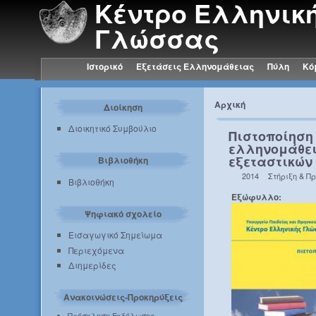
Κέντρο Ελληνικ
Γλώσσας
Ιστορικό
Εξετάσεις Ελληνομάθειας
Πύλη
Κό
Αρχική
Διοίκηση
Διοικητικό Συμβούλιο
Πιστοποίηση
ελληνομάθει
εξεταστικών
Βιβλιοθήκη
2014
Στήριξη & Π
Βιβλιοθήκη
Εξώφυλλο:
Ψηφιακό σχολείο
Εισαγωγικό Σημείωμα
Περιεχόμενα
Διημερίδες
Ανακοινώσεις-Προκηρύξεις
Πρόσκληση Εκδήλωσης