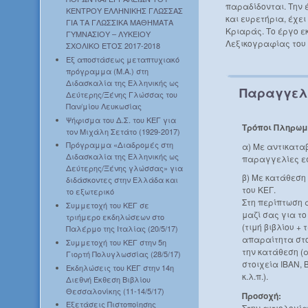
παραδίδονται. Την 
ΚΕΝΤΡΟΥ ΕΛΛΗΝΙΚΗΣ ΓΛΩΣΣΑΣ
και ευρετήρια, έχει
ΓΙΑ ΤΑ ΓΛΩΣΣΙΚΑ ΜΑΘΗΜΑΤΑ
Κριαράς. Το έργο ε
ΓΥΜΝΑΣΙΟΥ – ΛΥΚΕΙΟΥ
Λεξικογραφίας του 
ΣΧΟΛΙΚΟ ΕΤΟΣ 2017-2018
Εξ αποστάσεως μεταπτυχιακό
πρόγραμμα (Μ.Α.) στη
Διδασκαλία της Ελληνικής ως
Παραγγελ
Δεύτερης/Ξένης Γλώσσας του
Παν/μίου Λευκωσίας
Ψήφισμα του Δ.Σ. του ΚΕΓ για
Τρόποι Πληρωμ
τον Μιχάλη Σετάτο (1929-2017)
Πρόγραμμα «Διαδρομές στη
α) Με αντικατα
Διδασκαλία της Ελληνικής ως
παραγγελίες ε
Δεύτερης/Ξένης γλώσσας» για
β) Με κατάθεση
διδάσκοντες στην Ελλάδα και
του ΚΕΓ.
το εξωτερικό
Στη περίπτωση 
Συμμετοχή του ΚΕΓ σε
μαζί σας για τ
τριήμερο εκδηλώσεων στο
(τιμή βιβλίου +
Παλέρμο της Ιταλίας (20/5/17)
απαραίτητα στο
Συμμετοχή του ΚΕΓ στην 5η
την κατάθεση (
Γιορτή Πολυγλωσσίας (28/5/17)
στοιχεία IBAN, 
Εκδηλώσεις του ΚΕΓ στην 14η
κ.λ.π.).
Διεθνή Έκθεση Βιβλίου
Θεσσαλονίκης (11-14/5/17)
Προσοχή:
Εξετάσεις Πιστοποίησης
Στην αιτιολογί