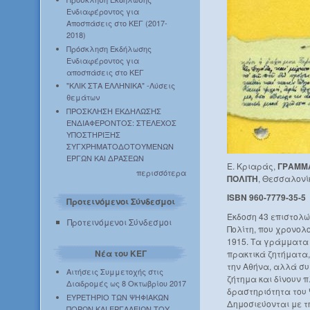
Ενδιαφέροντος για
Αποσπάσεις στο ΚΕΓ (2017-
2018)
Πρόσκληση Εκδήλωσης
Ενδιαφέροντος για
αποσπάσεις στο ΚΕΓ
"ΚΛΙΚ ΣΤΑ ΕΛΛΗΝΙΚΑ" -Λύσεις
θεμάτων
ΠΡΟΣΚΛΗΣΗ ΕΚΔΗΛΩΣΗΣ
ΕΝΔΙΑΦΕΡΟΝΤΟΣ: ΣΤΕΛΕΧΟΣ
ΥΠΟΣΤΗΡΙΞΗΣ
ΣΥΓΧΡΗΜΑΤΟΔΟΤΟΥΜΕΝΩΝ
ΕΡΓΩΝ ΚΑΙ ΔΡΑΣΕΩΝ
Ε. Κριαράς,
ΓΡΑΜΜΑ
περισσότερα
ΠΟΛΙΤΗ
, Θεσσαλονίκ
ISBN 960-7779-35-5
Προτεινόμενοι Σύνδεσμοι
Έκδοση 43 επιστολώ
Προτεινόμενοι Σύνδεσμοι
Πολίτη, που χρονολ
1915. Τα γράμματα
Νέα του ΚΕΓ
πρακτικά ζητήματα,
την Αθήνα, αλλά συ
Αιτήσεις Συμμετοχής στις
ζήτημα και δίνουν 
Διαδρομές ως 8 Οκτωβρίου 2017
δραστηριότητα του
ΕΥΡΕΤΗΡΙΟ ΤΩΝ ΨΗΦΙΑΚΩΝ
Δημοσιεύονται με 
ΠΟΡΩΝ ΚΑΙ ΕΡΓΑΛΕΙΩΝ ΤΟΥ