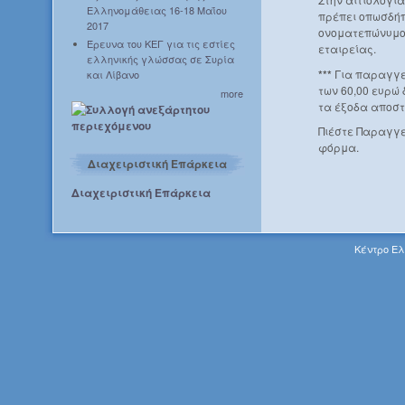
Ελληνομάθειας 16-18 Μαΐου
πρέπει οπωσδήπ
2017
ονοματεπώνυμο 
Έρευνα του ΚΕΓ για τις εστίες
εταιρείας.
ελληνικής γλώσσας σε Συρία
***
Για παραγγε
και Λίβανο
των 60,00 ευρώ
more
τα έξοδα αποστ
Πιέστε Παραγγε
φόρμα.
Διαχειριστική Επάρκεια
Διαχειριστική Επάρκεια
Κέντρο Ελ