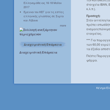
Ελληνομάθειας 16-18 Μαΐου
στοιχεία IBAN, 
2017
κ.λ.π.).
Έρευνα του ΚΕΓ για τις εστίες
Προσοχή:
ελληνικής γλώσσας σε Συρία
Στην αιτιολογί
και Λίβανο
πρέπει οπωσδήπ
more
ονοματεπώνυμο 
εταιρείας.
***
Για παραγγε
Διαχειριστική Επάρκεια
των 60,00 ευρώ
τα έξοδα αποστ
Διαχειριστική Επάρκεια
Πιέστε Παραγγε
φόρμα.
Κέντρο Ελ