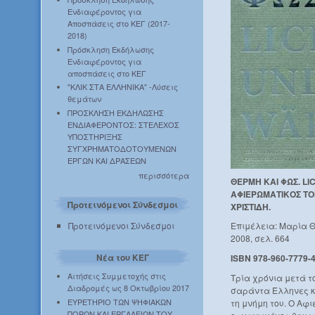
Ενδιαφέροντος για
Αποσπάσεις στο ΚΕΓ (2017-
2018)
Πρόσκληση Εκδήλωσης
Ενδιαφέροντος για
αποσπάσεις στο ΚΕΓ
"ΚΛΙΚ ΣΤΑ ΕΛΛΗΝΙΚΑ" -Λύσεις
θεμάτων
ΠΡΟΣΚΛΗΣΗ ΕΚΔΗΛΩΣΗΣ
ΕΝΔΙΑΦΕΡΟΝΤΟΣ: ΣΤΕΛΕΧΟΣ
ΥΠΟΣΤΗΡΙΞΗΣ
ΣΥΓΧΡΗΜΑΤΟΔΟΤΟΥΜΕΝΩΝ
ΕΡΓΩΝ ΚΑΙ ΔΡΑΣΕΩΝ
περισσότερα
ΘΕΡΜΗ ΚΑΙ ΦΩΣ. L
ΑΦΙΕΡΩΜΑΤΙΚΟΣ ΤΟ
Προτεινόμενοι Σύνδεσμοι
ΧΡΙΣΤΙΔΗ.
Προτεινόμενοι Σύνδεσμοι
Επιμέλεια: Μαρία 
2008, σελ. 664
Νέα του ΚΕΓ
ISBN 978-960-7779-
Αιτήσεις Συμμετοχής στις
Τρία χρόνια μετά το
Διαδρομές ως 8 Οκτωβρίου 2017
σαράντα Έλληνες κα
ΕΥΡΕΤΗΡΙΟ ΤΩΝ ΨΗΦΙΑΚΩΝ
τη μνήμη του. Ο Αφ
ΠΟΡΩΝ ΚΑΙ ΕΡΓΑΛΕΙΩΝ ΤΟΥ