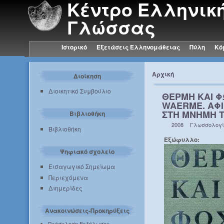
Κέντρο Ελληνικ
Γλώσσας
Ιστορικό
Εξετάσεις Ελληνομάθειας
Πύλη
Κό
Αρχική
Διοίκηση
Διοικητικό Συμβούλιο
ΘΕΡΜΗ ΚΑΙ Φ
WAERME. ΑΦ
ΣΤΗ ΜΝΗΜΗ ΤΟ
Βιβλιοθήκη
2008
Γλωσσολογ
Βιβλιοθήκη
Εξώφυλλο:
Ψηφιακό σχολείο
Εισαγωγικό Σημείωμα
Περιεχόμενα
Διημερίδες
Ανακοινώσεις-Προκηρύξεις
Πρόσκληση Εκδήλωσης