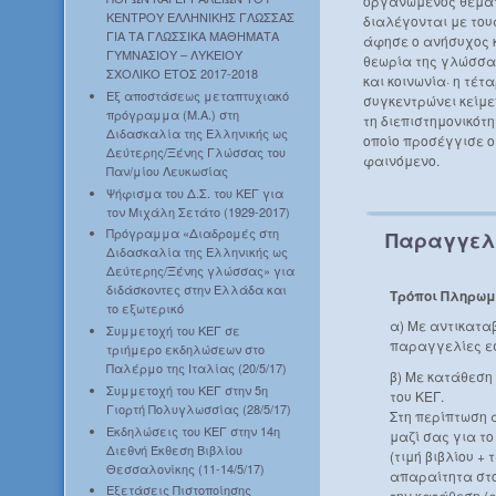
οργανωμένος θεματ
ΚΕΝΤΡΟΥ ΕΛΛΗΝΙΚΗΣ ΓΛΩΣΣΑΣ
διαλέγονται με του
ΓΙΑ ΤΑ ΓΛΩΣΣΙΚΑ ΜΑΘΗΜΑΤΑ
άφησε ο ανήσυχος 
ΓΥΜΝΑΣΙΟΥ – ΛΥΚΕΙΟΥ
θεωρία της γλώσσας
ΣΧΟΛΙΚΟ ΕΤΟΣ 2017-2018
και κοινωνία· η τέτ
Εξ αποστάσεως μεταπτυχιακό
συγκεντρώνει κείμ
πρόγραμμα (Μ.Α.) στη
τη διεπιστημονικότη
Διδασκαλία της Ελληνικής ως
οποίο προσέγγισε ο
Δεύτερης/Ξένης Γλώσσας του
φαινόμενο.
Παν/μίου Λευκωσίας
Ψήφισμα του Δ.Σ. του ΚΕΓ για
τον Μιχάλη Σετάτο (1929-2017)
Πρόγραμμα «Διαδρομές στη
Παραγγελ
Διδασκαλία της Ελληνικής ως
Δεύτερης/Ξένης γλώσσας» για
διδάσκοντες στην Ελλάδα και
Τρόποι Πληρωμ
το εξωτερικό
α) Με αντικατα
Συμμετοχή του ΚΕΓ σε
παραγγελίες ε
τριήμερο εκδηλώσεων στο
Παλέρμο της Ιταλίας (20/5/17)
β) Με κατάθεση
Συμμετοχή του ΚΕΓ στην 5η
του ΚΕΓ.
Γιορτή Πολυγλωσσίας (28/5/17)
Στη περίπτωση 
Εκδηλώσεις του ΚΕΓ στην 14η
μαζί σας για τ
Διεθνή Έκθεση Βιβλίου
(τιμή βιβλίου +
Θεσσαλονίκης (11-14/5/17)
απαραίτητα στο
Εξετάσεις Πιστοποίησης
την κατάθεση (