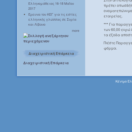
Ελληνομάθειας 16-18 Μαΐου
πρέπει οπωσδήπ
2017
ονοματεπώνυμο 
Έρευνα του ΚΕΓ για τις εστίες
εταιρείας.
ελληνικής γλώσσας σε Συρία
***
Για παραγγε
και Λίβανο
των 60,00 ευρώ
more
τα έξοδα αποστ
Πιέστε Παραγγε
φόρμα.
Διαχειριστική Επάρκεια
Διαχειριστική Επάρκεια
Κέντρο Ελ