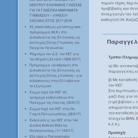
παρών τόμος περιλ
ΚΕΝΤΡΟΥ ΕΛΛΗΝΙΚΗΣ ΓΛΩΣΣΑΣ
προβίβασις και συν
ΓΙΑ ΤΑ ΓΛΩΣΣΙΚΑ ΜΑΘΗΜΑΤΑ
συνεργατών του λεξ
ΓΥΜΝΑΣΙΟΥ – ΛΥΚΕΙΟΥ
καθηγητή Ι.Ν. Καζάζ
ΣΧΟΛΙΚΟ ΕΤΟΣ 2017-2018
Εξ αποστάσεως μεταπτυχιακό
πρόγραμμα (Μ.Α.) στη
Διδασκαλία της Ελληνικής ως
Παραγγελ
Δεύτερης/Ξένης Γλώσσας του
Παν/μίου Λευκωσίας
Ψήφισμα του Δ.Σ. του ΚΕΓ για
Τρόποι Πληρωμ
τον Μιχάλη Σετάτο (1929-2017)
Πρόγραμμα «Διαδρομές στη
α) Με αντικατα
Διδασκαλία της Ελληνικής ως
παραγγελίες ε
Δεύτερης/Ξένης γλώσσας» για
β) Με κατάθεση
διδάσκοντες στην Ελλάδα και
του ΚΕΓ.
το εξωτερικό
Στη περίπτωση 
Συμμετοχή του ΚΕΓ σε
μαζί σας για τ
τριήμερο εκδηλώσεων στο
(τιμή βιβλίου +
Παλέρμο της Ιταλίας (20/5/17)
απαραίτητα στο
Συμμετοχή του ΚΕΓ στην 5η
την κατάθεση (
Γιορτή Πολυγλωσσίας (28/5/17)
στοιχεία IBAN, 
Εκδηλώσεις του ΚΕΓ στην 14η
κ.λ.π.).
Διεθνή Έκθεση Βιβλίου
Θεσσαλονίκης (11-14/5/17)
Προσοχή:
Εξετάσεις Πιστοποίησης
Στην αιτιολογί