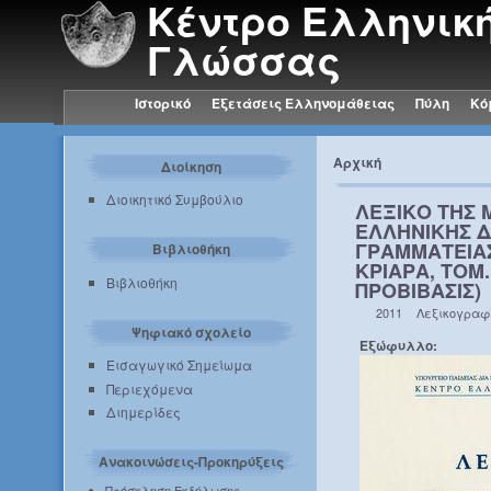
Κέντρο Ελληνικ
Γλώσσας
Ιστορικό
Εξετάσεις Ελληνομάθειας
Πύλη
Κό
Αρχική
Διοίκηση
Διοικητικό Συμβούλιο
ΛΕΞΙΚΟ ΤΗΣ 
ΕΛΛΗΝΙΚΗΣ 
ΓΡΑΜΜΑΤΕΙΑΣ 
Βιβλιοθήκη
ΚΡΙΑΡΑ, ΤΟΜ.
Βιβλιοθήκη
ΠΡΟΒΙΒΑΣΙΣ)
2011
Λεξικογραφ
Ψηφιακό σχολείο
Εξώφυλλο:
Εισαγωγικό Σημείωμα
Περιεχόμενα
Διημερίδες
Ανακοινώσεις-Προκηρύξεις
Πρόσκληση Εκδήλωσης