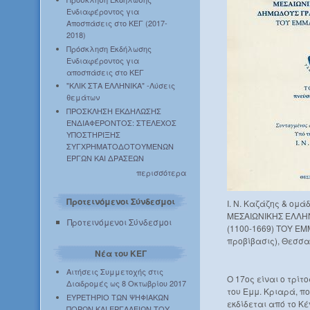
Ενδιαφέροντος για
Αποσπάσεις στο ΚΕΓ (2017-
2018)
Πρόσκληση Εκδήλωσης
Ενδιαφέροντος για
αποσπάσεις στο ΚΕΓ
"ΚΛΙΚ ΣΤΑ ΕΛΛΗΝΙΚΑ" -Λύσεις
θεμάτων
ΠΡΟΣΚΛΗΣΗ ΕΚΔΗΛΩΣΗΣ
ΕΝΔΙΑΦΕΡΟΝΤΟΣ: ΣΤΕΛΕΧΟΣ
ΥΠΟΣΤΗΡΙΞΗΣ
ΣΥΓΧΡΗΜΑΤΟΔΟΤΟΥΜΕΝΩΝ
ΕΡΓΩΝ ΚΑΙ ΔΡΑΣΕΩΝ
περισσότερα
Προτεινόμενοι Σύνδεσμοι
Ι. Ν. Καζάζης & ομ
ΜΕΣΑΙΩΝΙΚΗΣ ΕΛΛΗ
Προτεινόμενοι Σύνδεσμοι
(1100-1669) ΤΟΥ ΕΜΜ
προβίβασις), Θεσσαλ
Νέα του ΚΕΓ
Αιτήσεις Συμμετοχής στις
Ο 17ος είναι ο τρίτ
Διαδρομές ως 8 Οκτωβρίου 2017
του Εμμ. Κριαρά, π
ΕΥΡΕΤΗΡΙΟ ΤΩΝ ΨΗΦΙΑΚΩΝ
εκδίδεται από το Κ
ΠΟΡΩΝ ΚΑΙ ΕΡΓΑΛΕΙΩΝ ΤΟΥ