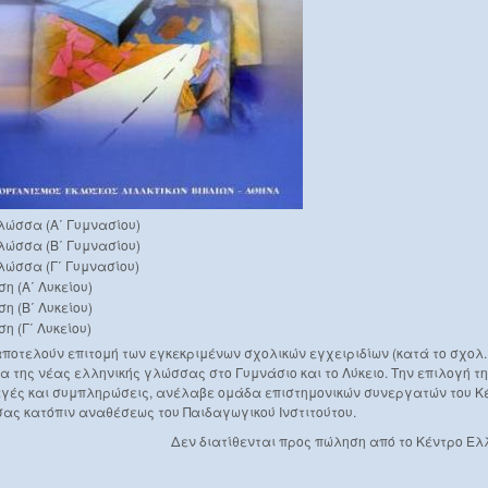
λώσσα (Α΄ Γυμνασίου)
λώσσα (Β΄ Γυμνασίου)
λώσσα (Γ΄ Γυμνασίου)
η (Α΄ Λυκείου)
η (Β΄ Λυκείου)
η (Γ΄ Λυκείου)
αποτελούν επιτομή των εγκεκριμένων σχολικών εγχειριδίων (κατά το σχολ.
α της νέας ελληνικής γλώσσας στο Γυμνάσιο και το Λύκειο. Την επιλογή της
γές και συμπληρώσεις, ανέλαβε ομάδα επιστημονικών συνεργατών του Κ
ας κατόπιν αναθέσεως του Παιδαγωγικού Ινστιτούτου.
Δεν διατίθενται προς πώληση από το Κέντρο Ε