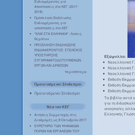
Ενδιαφέροντος για
Αποσπάσεις στο ΚΕΓ (2017-
2018)
Πρόσκληση Εκδήλωσης
Ενδιαφέροντος για
αποσπάσεις στο ΚΕΓ
"ΚΛΙΚ ΣΤΑ ΕΛΛΗΝΙΚΑ" -Λύσεις
θεμάτων
ΠΡΟΣΚΛΗΣΗ ΕΚΔΗΛΩΣΗΣ
ΕΝΔΙΑΦΕΡΟΝΤΟΣ: ΣΤΕΛΕΧΟΣ
ΥΠΟΣΤΗΡΙΞΗΣ
Εξώφυλλο:
ΣΥΓΧΡΗΜΑΤΟΔΟΤΟΥΜΕΝΩΝ
Νεοελληνική Γ
ΕΡΓΩΝ ΚΑΙ ΔΡΑΣΕΩΝ
Νεοελληνική Γ
περισσότερα
Νεοελληνική Γ
Έκθεση-Έκφρασ
Προτεινόμενοι Σύνδεσμοι
Έκθεση-Έκφρασ
Έκθεση-Έκφρασ
Προτεινόμενοι Σύνδεσμοι
Τα βιβλία αυτά 
για τη διδασκαλί
Νέα του ΚΕΓ
αναγκαίες αλλα
Ελληνικής Γλώσσ
Αιτήσεις Συμμετοχής στις
Διαδρομές ως 8 Οκτωβρίου 2017
ΕΥΡΕΤΗΡΙΟ ΤΩΝ ΨΗΦΙΑΚΩΝ
ΠΟΡΩΝ ΚΑΙ ΕΡΓΑΛΕΙΩΝ ΤΟΥ