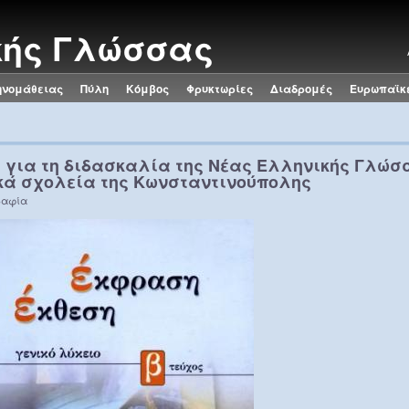
κής Γλώσσας
ηνομάθειας
Πύλη
Κόμβος
Φρυκτωρίες
Διαδρομές
Ευρωπαϊκ
α για τη διδασκαλία της Νέας Ελληνικής Γλώσ
κά σχολεία της Κωνσταντινούπολης
ραφία