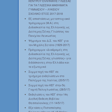
ΚΕΝΤΡΟΥ ΕΛΛΗΝΙΚΗΣ ΓΛΩΣΣΑΣ
ΓΙΑ ΤΑ ΓΛΩΣΣΙΚΑ ΜΑΘΗΜΑΤΑ
ΓΥΜΝΑΣΙΟΥ – ΛΥΚΕΙΟΥ
ΣΧΟΛΙΚΟ ΕΤΟΣ 2017-2018
Εξ αποστάσεως μεταπτυχιακό
πρόγραμμα (Μ.Α.) στη
Διδασκαλία της Ελληνικής ως
Δεύτερης/Ξένης Γλώσσας του
Παν/μίου Λευκωσίας
Ψήφισμα του Δ.Σ. του ΚΕΓ για
τον Μιχάλη Σετάτο (1929-2017)
Πρόγραμμα «Διαδρομές στη
Διδασκαλία της Ελληνικής ως
Δεύτερης/Ξένης γλώσσας» για
διδάσκοντες στην Ελλάδα και
το εξωτερικό
Συμμετοχή του ΚΕΓ σε
τριήμερο εκδηλώσεων στο
Παλέρμο της Ιταλίας (20/5/17)
Συμμετοχή του ΚΕΓ στην 5η
Γιορτή Πολυγλωσσίας (28/5/17)
Εκδηλώσεις του ΚΕΓ στην 14η
Διεθνή Έκθεση Βιβλίου
Θεσσαλονίκης (11-14/5/17)
Εξετάσεις Πιστοποίησης
Ελληνομάθειας 16-18 Μαΐου