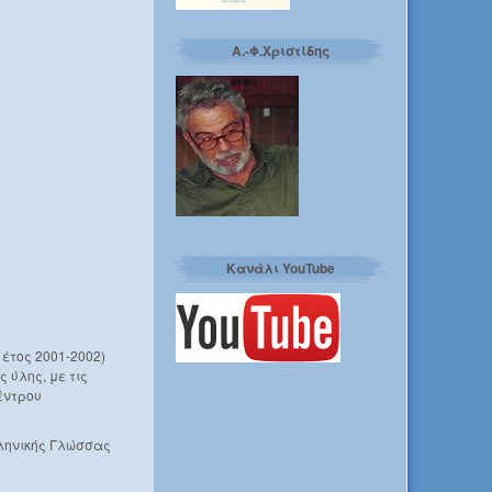
Α.-Φ.Χριστίδης
Κανάλι YouTube
 έτος 2001-2002)
 ύλης, με τις
έντρου
λληνικής Γλώσσας