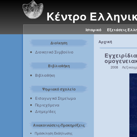
Κέντρο Ελληνι
Ιστορικό
Εξετάσεις Ελλ
Αρχική
Διοίκηση
Διοικητικό Συμβούλιο
Εγχειρίδια
ομογενεια
Βιβλιοθήκη
2008
Λεξικογ
Βιβλιοθήκη
Ψηφιακό σχολείο
Εισαγωγικό Σημείωμα
Περιεχόμενα
Διημερίδες
Ανακοινώσεις-Προκηρύξεις
Πρόσκληση Εκδήλωσης