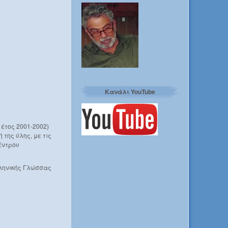
Κανάλι YouTube
 έτος 2001-2002)
 της ύλης, με τις
έντρου
λληνικής Γλώσσας