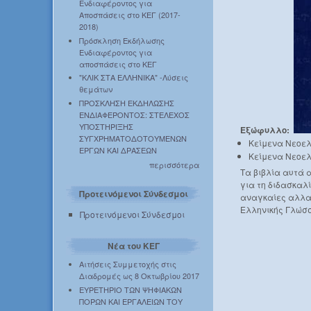
Ενδιαφέροντος για
Αποσπάσεις στο ΚΕΓ (2017-
2018)
Πρόσκληση Εκδήλωσης
Ενδιαφέροντος για
αποσπάσεις στο ΚΕΓ
"ΚΛΙΚ ΣΤΑ ΕΛΛΗΝΙΚΑ" -Λύσεις
θεμάτων
ΠΡΟΣΚΛΗΣΗ ΕΚΔΗΛΩΣΗΣ
ΕΝΔΙΑΦΕΡΟΝΤΟΣ: ΣΤΕΛΕΧΟΣ
ΥΠΟΣΤΗΡΙΞΗΣ
Εξώφυλλο:
ΣΥΓΧΡΗΜΑΤΟΔΟΤΟΥΜΕΝΩΝ
Κείμενα Νεοελ
ΕΡΓΩΝ ΚΑΙ ΔΡΑΣΕΩΝ
Κείμενα Νεοελλ
περισσότερα
Τα βιβλία αυτά 
για τη διδασκαλί
Προτεινόμενοι Σύνδεσμοι
αναγκαίες αλλα
Ελληνικής Γλώσσ
Προτεινόμενοι Σύνδεσμοι
Νέα του ΚΕΓ
Αιτήσεις Συμμετοχής στις
Διαδρομές ως 8 Οκτωβρίου 2017
ΕΥΡΕΤΗΡΙΟ ΤΩΝ ΨΗΦΙΑΚΩΝ
ΠΟΡΩΝ ΚΑΙ ΕΡΓΑΛΕΙΩΝ ΤΟΥ