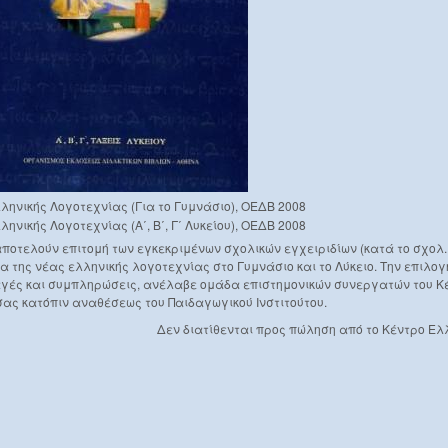
ληνικής Λογοτεχνίας (Για το Γυμνάσιο), ΟΕΔΒ 2008
ηνικής Λογοτεχνίας (Α΄, Β΄, Γ΄ Λυκείου), ΟΕΔΒ 2008
αποτελούν επιτομή των εγκεκριμένων σχολικών εγχειριδίων (κατά το σχολ.
α της νέας ελληνικής λογοτεχνίας στο Γυμνάσιο και το Λύκειο. Την επιλογή
γές και συμπληρώσεις, ανέλαβε ομάδα επιστημονικών συνεργατών του Κ
ας κατόπιν αναθέσεως του Παιδαγωγικού Ινστιτούτου.
Δεν διατίθενται προς πώληση από το Κέντρο Ε