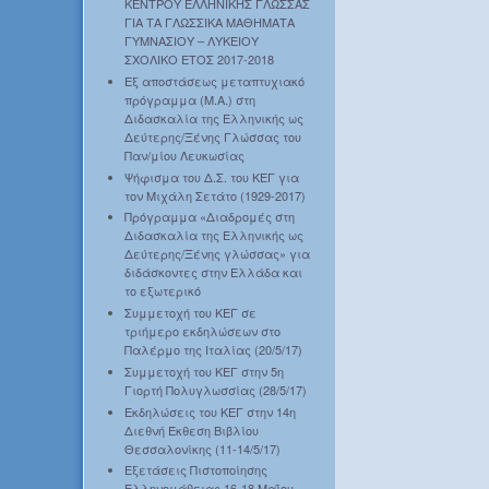
ΚΕΝΤΡΟΥ ΕΛΛΗΝΙΚΗΣ ΓΛΩΣΣΑΣ
ΓΙΑ ΤΑ ΓΛΩΣΣΙΚΑ ΜΑΘΗΜΑΤΑ
ΓΥΜΝΑΣΙΟΥ – ΛΥΚΕΙΟΥ
ΣΧΟΛΙΚΟ ΕΤΟΣ 2017-2018
Εξ αποστάσεως μεταπτυχιακό
πρόγραμμα (Μ.Α.) στη
Διδασκαλία της Ελληνικής ως
Δεύτερης/Ξένης Γλώσσας του
Παν/μίου Λευκωσίας
Ψήφισμα του Δ.Σ. του ΚΕΓ για
τον Μιχάλη Σετάτο (1929-2017)
Πρόγραμμα «Διαδρομές στη
Διδασκαλία της Ελληνικής ως
Δεύτερης/Ξένης γλώσσας» για
διδάσκοντες στην Ελλάδα και
το εξωτερικό
Συμμετοχή του ΚΕΓ σε
τριήμερο εκδηλώσεων στο
Παλέρμο της Ιταλίας (20/5/17)
Συμμετοχή του ΚΕΓ στην 5η
Γιορτή Πολυγλωσσίας (28/5/17)
Εκδηλώσεις του ΚΕΓ στην 14η
Διεθνή Έκθεση Βιβλίου
Θεσσαλονίκης (11-14/5/17)
Εξετάσεις Πιστοποίησης
Ελληνομάθειας 16-18 Μαΐου