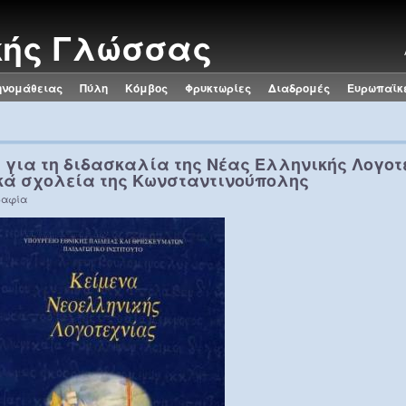
κής Γλώσσας
ηνομάθειας
Πύλη
Κόμβος
Φρυκτωρίες
Διαδρομές
Ευρωπαϊκ
 για τη διδασκαλία της Νέας Ελληνικής Λογοτ
κά σχολεία της Κωνσταντινούπολης
ραφία