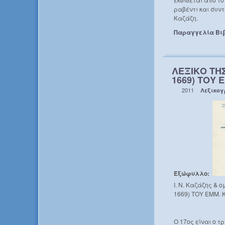
ραβέντι και συντ
Καζάζη.
Παραγγελία Βι
ΛΕΞΙΚΟ ΤΗ
1669) ΤΟΥ 
2011
Λεξικο
Εξώφυλλο:
Ι. Ν. Καζάζης 
1669) ΤΟΥ ΕΜΜ. Κ
Ο 17ος είναι ο τ