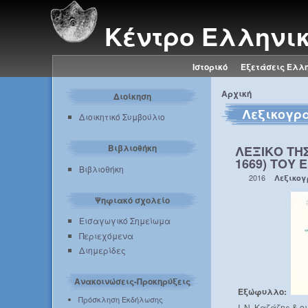
Κέντρο Ελληνι
Ιστορικό
Εξετάσεις Ελλ
Αρχική
Διοίκηση
Λεξικογρ
Διοικητικό Συμβούλιο
Βιβλιοθήκη
ΛΕΞΙΚΟ ΤΗ
1669) ΤΟΥ 
Βιβλιοθήκη
2016
Λεξικο
Ψηφιακό σχολείο
Εισαγωγικό Σημείωμα
Περιεχόμενα
Διημερίδες
Ανακοινώσεις-Προκηρύξεις
Εξώφυλλο:
Πρόσκληση Εκδήλωσης
Ι. Ν. Καζάζης 