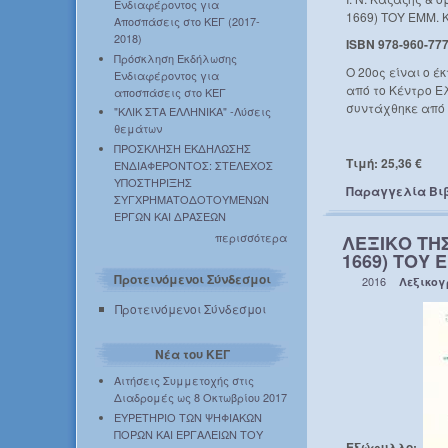
Ενδιαφέροντος για
1669) ΤΟΥ ΕΜΜ. Κ
Αποσπάσεις στο ΚΕΓ (2017-
2018)
ISBN 978-960-777
Πρόσκληση Εκδήλωσης
Ο 20ος είναι ο έ
Ενδιαφέροντος για
από το Κέντρο Ε
αποσπάσεις στο ΚΕΓ
συντάχθηκε από 
"ΚΛΙΚ ΣΤΑ ΕΛΛΗΝΙΚΑ" -Λύσεις
θεμάτων
ΠΡΟΣΚΛΗΣΗ ΕΚΔΗΛΩΣΗΣ
Τιμή: 25,36 €
ΕΝΔΙΑΦΕΡΟΝΤΟΣ: ΣΤΕΛΕΧΟΣ
ΥΠΟΣΤΗΡΙΞΗΣ
Παραγγελία Βι
ΣΥΓΧΡΗΜΑΤΟΔΟΤΟΥΜΕΝΩΝ
ΕΡΓΩΝ ΚΑΙ ΔΡΑΣΕΩΝ
περισσότερα
ΛΕΞΙΚΟ ΤΗ
1669) ΤΟΥ 
Προτεινόμενοι Σύνδεσμοι
2016
Λεξικο
Προτεινόμενοι Σύνδεσμοι
Νέα του ΚΕΓ
Αιτήσεις Συμμετοχής στις
Διαδρομές ως 8 Οκτωβρίου 2017
ΕΥΡΕΤΗΡΙΟ ΤΩΝ ΨΗΦΙΑΚΩΝ
ΠΟΡΩΝ ΚΑΙ ΕΡΓΑΛΕΙΩΝ ΤΟΥ
Εξώφυλλο: