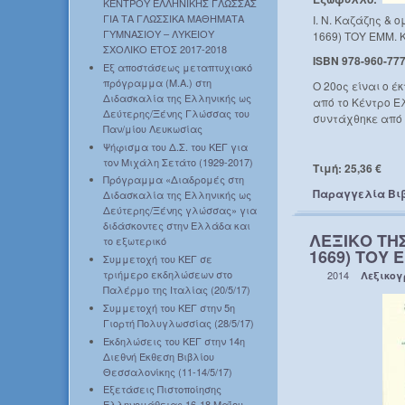
ΚΕΝΤΡΟΥ ΕΛΛΗΝΙΚΗΣ ΓΛΩΣΣΑΣ
ΓΙΑ ΤΑ ΓΛΩΣΣΙΚΑ ΜΑΘΗΜΑΤΑ
Ι. Ν. Καζάζης 
ΓΥΜΝΑΣΙΟΥ – ΛΥΚΕΙΟΥ
1669) ΤΟΥ ΕΜΜ. Κ
ΣΧΟΛΙΚΟ ΕΤΟΣ 2017-2018
ISBN 978-960-777
Εξ αποστάσεως μεταπτυχιακό
πρόγραμμα (Μ.Α.) στη
Ο 20ος είναι ο έ
Διδασκαλία της Ελληνικής ως
από το Κέντρο Ε
Δεύτερης/Ξένης Γλώσσας του
συντάχθηκε από 
Παν/μίου Λευκωσίας
Ψήφισμα του Δ.Σ. του ΚΕΓ για
τον Μιχάλη Σετάτο (1929-2017)
Τιμή: 25,36 €
Πρόγραμμα «Διαδρομές στη
Παραγγελία Βι
Διδασκαλία της Ελληνικής ως
Δεύτερης/Ξένης γλώσσας» για
διδάσκοντες στην Ελλάδα και
ΛΕΞΙΚΟ ΤΗ
το εξωτερικό
1669) ΤΟΥ 
Συμμετοχή του ΚΕΓ σε
τριήμερο εκδηλώσεων στο
2014
Λεξικο
Παλέρμο της Ιταλίας (20/5/17)
Συμμετοχή του ΚΕΓ στην 5η
Γιορτή Πολυγλωσσίας (28/5/17)
Εκδηλώσεις του ΚΕΓ στην 14η
Διεθνή Έκθεση Βιβλίου
Θεσσαλονίκης (11-14/5/17)
Εξετάσεις Πιστοποίησης
Ελληνομάθειας 16-18 Μαΐου