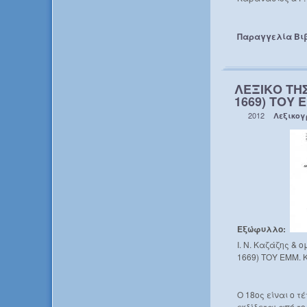
Παραγγελία Βι
ΛΕΞΙΚΟ ΤΗ
1669) ΤΟΥ 
2012
Λεξικο
Εξώφυλλο:
Ι. Ν. Καζάζης 
1669) ΤΟΥ ΕΜΜ. Κ
Ο 18ος είναι ο τ
εκδίδεται από τ