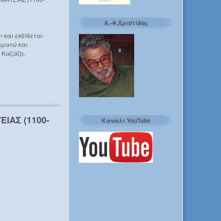
Α.-Φ.Χριστίδης
 και εκδίδεται
αματώ και
. Καζάζη.
ΙΑΣ (1100-
Κανάλι YouTube