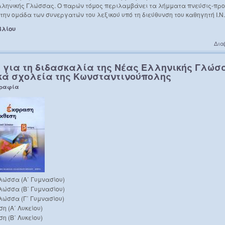
λληνικής Γλώσσας. Ο παρών τόμος περιλαμβάνει τα λήμματα πνεύσις-προ
την ομάδα των συνεργατών του λεξικού υπό τη διεύθυνση του καθηγητή Ι.Ν
βλίου
Δια
α για τη διδασκαλία της Νέας Ελληνικής Γλώσ
κά σχολεία της Κωνσταντινούπολης
γραφία
λώσσα (Α΄ Γυμνασίου)
λώσσα (Β΄ Γυμνασίου)
λώσσα (Γ΄ Γυμνασίου)
η (Α΄ Λυκείου)
η (Β΄ Λυκείου)