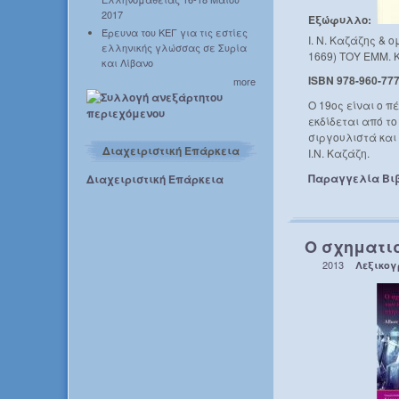
2017
Εξώφυλλο:
Έρευνα του ΚΕΓ για τις εστίες
Ι. Ν. Καζάζης 
ελληνικής γλώσσας σε Συρία
1669) ΤΟΥ ΕΜΜ. Κ
και Λίβανο
ISBN 978-960-777
more
Ο 19ος είναι ο π
εκδίδεται από τ
σιργουλιστά και
Διαχειριστική Επάρκεια
Ι.Ν. Καζάζη.
Παραγγελία Βι
Διαχειριστική Επάρκεια
Ο σχηματι
2013
Λεξικο