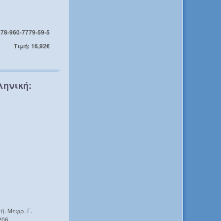
978-960-7779-59-5
Τιμή: 16,92€
ληνική:
ή. Μτφρ. Γ.
06, .