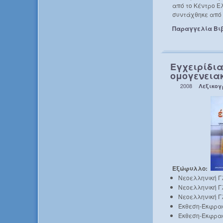
από το Κέντρο Ε
συντάχθηκε από 
Παραγγελία Βι
Εγχειρίδι
ομογενεια
2008
Λεξικο
Εξώφυλλο:
Νεοελληνική Γ
Νεοελληνική Γ
Νεοελληνική Γ
Έκθεση-Έκφρασ
Έκθεση-Έκφρασ