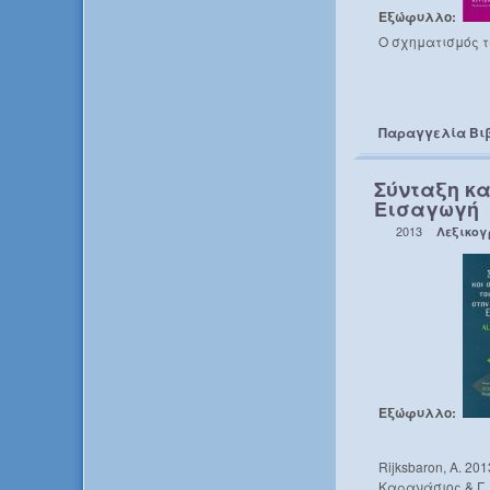
Εξώφυλλο:
Ο σχηματισμός τ
Παραγγελία Βι
Σύνταξη κα
Εισαγωγή
2013
Λεξικο
Εξώφυλλο:
Rijksbaron, A. 2
Καρανάσιος & Γ. 