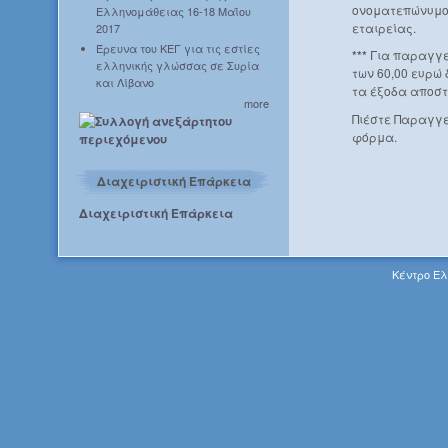
ονοματεπώνυμο 
Ελληνομάθειας 16-18 Μαΐου
εταιρείας.
2017
Έρευνα του ΚΕΓ για τις εστίες
***
Για παραγγε
ελληνικής γλώσσας σε Συρία
των 60,00 ευρώ
και Λίβανο
τα έξοδα αποστ
more
Πιέστε Παραγγε
φόρμα.
Διαχειριστική Επάρκεια
Διαχειριστική Επάρκεια
Κέντρο Ελ