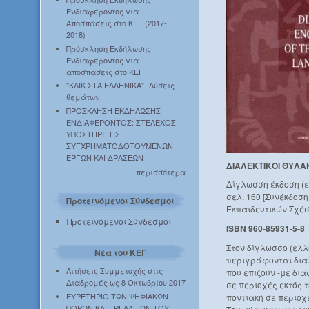
Ενδιαφέροντος για
Αποσπάσεις στο ΚΕΓ (2017-
2018)
Πρόσκληση Εκδήλωσης
Ενδιαφέροντος για
αποσπάσεις στο ΚΕΓ
"ΚΛΙΚ ΣΤΑ ΕΛΛΗΝΙΚΑ" -Λύσεις
θεμάτων
ΠΡΟΣΚΛΗΣΗ ΕΚΔΗΛΩΣΗΣ
ΕΝΔΙΑΦΕΡΟΝΤΟΣ: ΣΤΕΛΕΧΟΣ
ΥΠΟΣΤΗΡΙΞΗΣ
ΣΥΓΧΡΗΜΑΤΟΔΟΤΟΥΜΕΝΩΝ
ΕΡΓΩΝ ΚΑΙ ΔΡΑΣΕΩΝ
ΔΙΑΛΕΚΤΙΚΟΙ ΘΥΛΑ
περισσότερα
Δίγλωσση έκδοση (ε
σελ. 160 [Συνέκδοσ
Προτεινόμενοι Σύνδεσμοι
Εκπαιδευτικών Σχέσ
Προτεινόμενοι Σύνδεσμοι
ISBN 960-85931-5-8
Στον δίγλωσσο (ελλ
Νέα του ΚΕΓ
περιγράφονται διαλ
Αιτήσεις Συμμετοχής στις
που επιζούν -με δι
Διαδρομές ως 8 Οκτωβρίου 2017
σε περιοχές εκτός 
ΕΥΡΕΤΗΡΙΟ ΤΩΝ ΨΗΦΙΑΚΩΝ
ποντιακή σε περιοχ
ΠΟΡΩΝ ΚΑΙ ΕΡΓΑΛΕΙΩΝ ΤΟΥ