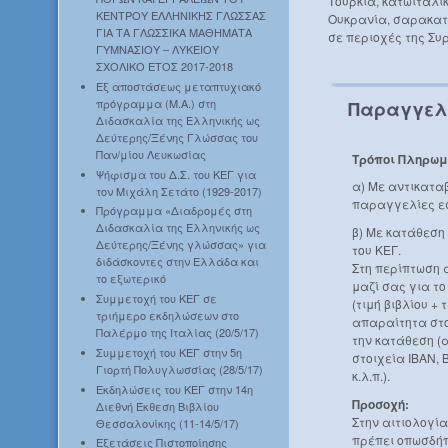
Τουρκία, κατωιταλι
ΚΕΝΤΡΟΥ ΕΛΛΗΝΙΚΗΣ ΓΛΩΣΣΑΣ
Ουκρανία, σαρακατ
ΓΙΑ ΤΑ ΓΛΩΣΣΙΚΑ ΜΑΘΗΜΑΤΑ
σε περιοχές της Συρ
ΓΥΜΝΑΣΙΟΥ – ΛΥΚΕΙΟΥ
ΣΧΟΛΙΚΟ ΕΤΟΣ 2017-2018
Εξ αποστάσεως μεταπτυχιακό
πρόγραμμα (Μ.Α.) στη
Παραγγελ
Διδασκαλία της Ελληνικής ως
Δεύτερης/Ξένης Γλώσσας του
Παν/μίου Λευκωσίας
Τρόποι Πληρωμ
Ψήφισμα του Δ.Σ. του ΚΕΓ για
α) Με αντικατα
τον Μιχάλη Σετάτο (1929-2017)
παραγγελίες ε
Πρόγραμμα «Διαδρομές στη
Διδασκαλία της Ελληνικής ως
β) Με κατάθεση
Δεύτερης/Ξένης γλώσσας» για
του ΚΕΓ.
διδάσκοντες στην Ελλάδα και
Στη περίπτωση 
το εξωτερικό
μαζί σας για τ
Συμμετοχή του ΚΕΓ σε
(τιμή βιβλίου +
τριήμερο εκδηλώσεων στο
απαραίτητα στο
Παλέρμο της Ιταλίας (20/5/17)
την κατάθεση (
Συμμετοχή του ΚΕΓ στην 5η
στοιχεία IBAN, 
Γιορτή Πολυγλωσσίας (28/5/17)
κ.λ.π.).
Εκδηλώσεις του ΚΕΓ στην 14η
Προσοχή:
Διεθνή Έκθεση Βιβλίου
Στην αιτιολογί
Θεσσαλονίκης (11-14/5/17)
πρέπει οπωσδήπ
Εξετάσεις Πιστοποίησης