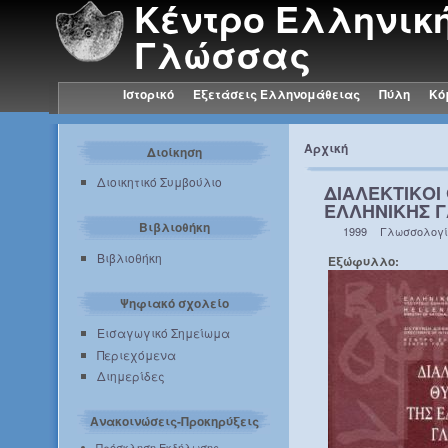
Κέντρο Ελληνικ
Γλώσσας
Ιστορικό
Εξετάσεις Ελληνομάθειας
Πύλη
Κό
Αρχική
Διοίκηση
Διοικητικό Συμβούλιο
ΔΙΑΛΕΚΤΙΚΟΙ
ΕΛΛΗΝΙΚΗΣ 
Βιβλιοθήκη
1999
Γλωσσολογ
Βιβλιοθήκη
Εξώφυλλο:
Ψηφιακό σχολείο
Εισαγωγικό Σημείωμα
Περιεχόμενα
Διημερίδες
Ανακοινώσεις-Προκηρύξεις
Πρόσκληση Εκδήλωσης