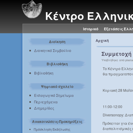
Κέντρο Ελληνι
Ιστορικό
Εξετάσεις Ελλ
Αρχική
Διοίκηση
Διοικητικό Συμβούλιο
Συμμετοχή 
Υποβλήθηκε από plastar
Βιβλιοθήκη
Το Κέντρο Ελλην
Βιβλιοθήκη
θα πραγματοποιη
Ψηφιακό σχολείο
Κυριακή 28 Μαΐο
Εισαγωγικό Σημείωμα
Περιεχόμενα
11:00-12:00
Διημερίδες
Diversonopy: Δια
Ανακοινώσεις-Προκηρύξεις
Πρόκειται για έν
διαπολιτισμικές
Πρόσκληση Εκδήλωσης