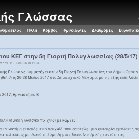
κής Γλώσσας
ηνομάθειας
Πύλη
Κόμβος
Φρυκτωρίες
Διαδρομές
Ευρωπαϊκ
του ΚΕΓ στην 5η Γιορτή Πολυγλωσσίας (28/5/17)
a την Πέμ, 2017-05-18 14:03.
ικής Γλώσσας συμμετέχει στην 5η Γιορτή Πολυγλωσσίας του Δήμου Θεσσαλ
θεί στις 26-28 Μαΐου 2017 στο Δημαρχιακό Μέγαρο, με τις εξής εκδηλώσει
υ 2017, Εργαστήριο Β
πολιτισμικό γλωσσικό παιχνίδι με κάρτες
α καινοτόμο εκπαιδευτικό παιχνίδι που αποτελεί μια ευκαιρία εμπλοκής σ
 καταστάσεις με σκοπό τη δόμηση μιας διαπολιτισμικής ταυτότητας.