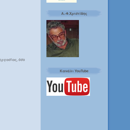
Α.-Φ.Χριστίδης
νεργασίας, όσο
Κανάλι YouTube