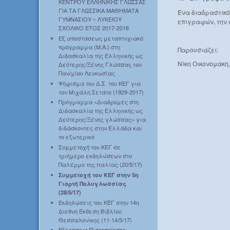
ΚΕΝΤΡΟΥ ΕΛΛΗΝΙΚΗΣ ΓΛΩΣΣΑΣ
ΓΙΑ ΤΑ ΓΛΩΣΣΙΚΑ ΜΑΘΗΜΑΤΑ
Ένα διαδραστικό
ΓΥΜΝΑΣΙΟΥ – ΛΥΚΕΙΟΥ
επιγραφών, την 
ΣΧΟΛΙΚΟ ΕΤΟΣ 2017-2018
Εξ αποστάσεως μεταπτυχιακό
πρόγραμμα (Μ.Α.) στη
Παρουσιάζει:
Διδασκαλία της Ελληνικής ως
Νίκη Οικονομάκη
Δεύτερης/Ξένης Γλώσσας του
Παν/μίου Λευκωσίας
Ψήφισμα του Δ.Σ. του ΚΕΓ για
τον Μιχάλη Σετάτο (1929-2017)
Πρόγραμμα «Διαδρομές στη
Διδασκαλία της Ελληνικής ως
Δεύτερης/Ξένης γλώσσας» για
διδάσκοντες στην Ελλάδα και
το εξωτερικό
Συμμετοχή του ΚΕΓ σε
τριήμερο εκδηλώσεων στο
Παλέρμο της Ιταλίας (20/5/17)
Συμμετοχή του ΚΕΓ στην 5η
Γιορτή Πολυγλωσσίας
(28/5/17)
Εκδηλώσεις του ΚΕΓ στην 14η
Διεθνή Έκθεση Βιβλίου
Θεσσαλονίκης (11-14/5/17)
Εξετάσεις Πιστοποίησης