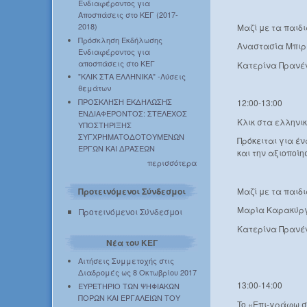
Ενδιαφέροντος για
Αποσπάσεις στο ΚΕΓ (2017-
2018)
Μαζί με τα παιδι
Πρόσκληση Εκδήλωσης
Αναστασία Μπιρ
Ενδιαφέροντος για
αποσπάσεις στο ΚΕΓ
Κατερίνα Πρανέν
"ΚΛΙΚ ΣΤΑ ΕΛΛΗΝΙΚΑ" -Λύσεις
θεμάτων
ΠΡΟΣΚΛΗΣΗ ΕΚΔΗΛΩΣΗΣ
12:00-13:00
ΕΝΔΙΑΦΕΡΟΝΤΟΣ: ΣΤΕΛΕΧΟΣ
Κλικ στα ελληνικ
ΥΠΟΣΤΗΡΙΞΗΣ
ΣΥΓΧΡΗΜΑΤΟΔΟΤΟΥΜΕΝΩΝ
Πρόκειται για έ
ΕΡΓΩΝ ΚΑΙ ΔΡΑΣΕΩΝ
και την αξιοποί
περισσότερα
Μαζί με τα παιδ
Προτεινόμενοι Σύνδεσμοι
Μαρία Καρακύργι
Προτεινόμενοι Σύνδεσμοι
Κατερίνα Πρανέν
Νέα του ΚΕΓ
Αιτήσεις Συμμετοχής στις
Διαδρομές ως 8 Οκτωβρίου 2017
13:00-14:00
ΕΥΡΕΤΗΡΙΟ ΤΩΝ ΨΗΦΙΑΚΩΝ
ΠΟΡΩΝ ΚΑΙ ΕΡΓΑΛΕΙΩΝ ΤΟΥ
To «Επι-γράφω 