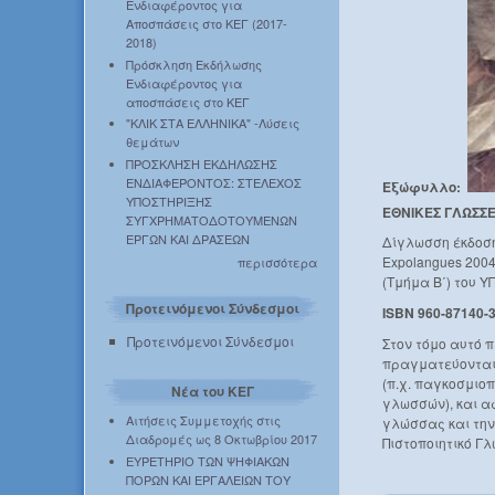
Ενδιαφέροντος για
Αποσπάσεις στο ΚΕΓ (2017-
2018)
Πρόσκληση Εκδήλωσης
Ενδιαφέροντος για
αποσπάσεις στο ΚΕΓ
"ΚΛΙΚ ΣΤΑ ΕΛΛΗΝΙΚΑ" -Λύσεις
θεμάτων
ΠΡΟΣΚΛΗΣΗ ΕΚΔΗΛΩΣΗΣ
ΕΝΔΙΑΦΕΡΟΝΤΟΣ: ΣΤΕΛΕΧΟΣ
Εξώφυλλο:
ΥΠΟΣΤΗΡΙΞΗΣ
ΕΘΝΙΚΕΣ ΓΛΩΣΣΕ
ΣΥΓΧΡΗΜΑΤΟΔΟΤΟΥΜΕΝΩΝ
ΕΡΓΩΝ ΚΑΙ ΔΡΑΣΕΩΝ
Δίγλωσση έκδοση
Expolangues 200
περισσότερα
(Τμήμα Β΄) του Υ
Προτεινόμενοι Σύνδεσμοι
ISBN 960-87140-3
Προτεινόμενοι Σύνδεσμοι
Στον τόμο αυτό 
πραγματεύονται 
(π.χ. παγκοσμιοπ
Νέα του ΚΕΓ
γλωσσών), και α
Αιτήσεις Συμμετοχής στις
γλώσσας και την
Διαδρομές ως 8 Οκτωβρίου 2017
Πιστοποιητικό Γ
ΕΥΡΕΤΗΡΙΟ ΤΩΝ ΨΗΦΙΑΚΩΝ
ΠΟΡΩΝ ΚΑΙ ΕΡΓΑΛΕΙΩΝ ΤΟΥ