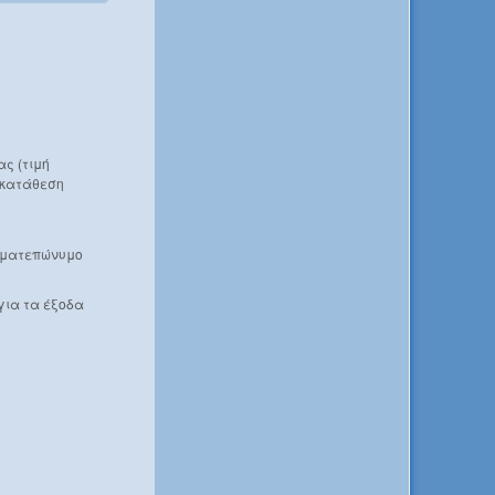
ας (τιμή
ν κατάθεση
νοματεπώνυμο
για τα έξοδα