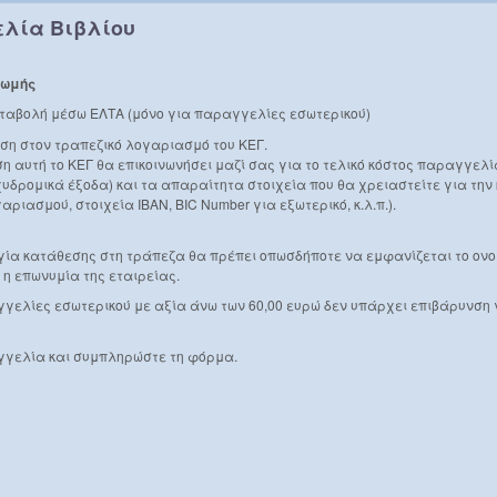
λία Βιβλίου
ρωμής
αταβολή μέσω ΕΛΤΑ (μόνο για παραγγελίες εσωτερικού)
εση στον τραπεζικό λογαριασμό του ΚΕΓ.
η αυτή το ΚΕΓ θα επικοινωνήσει μαζί σας για το τελικό κόστος παραγγελί
χυδρομικά έξοδα) και τα απαραίτητα στοιχεία που θα χρειαστείτε για τη
αριασμού, στοιχεία IBAN, BIC Number για εξωτερικό, κ.λ.π.).
ογία κατάθεσης στη τράπεζα θα πρέπει οπωσδήποτε να εμφανίζεται το ο
 η επωνυμία της εταιρείας.
γελίες εσωτερικού με αξία άνω των 60,00 ευρώ δεν υπάρχει επιβάρυνση 
γγελία και συμπληρώστε τη φόρμα.