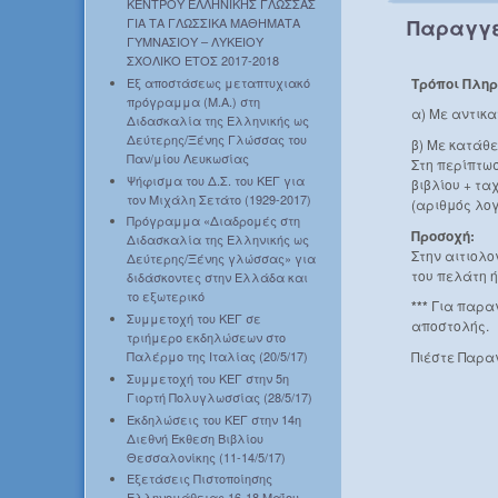
ΚΕΝΤΡΟΥ ΕΛΛΗΝΙΚΗΣ ΓΛΩΣΣΑΣ
Παραγγε
ΓΙΑ ΤΑ ΓΛΩΣΣΙΚΑ ΜΑΘΗΜΑΤΑ
ΓΥΜΝΑΣΙΟΥ – ΛΥΚΕΙΟΥ
ΣΧΟΛΙΚΟ ΕΤΟΣ 2017-2018
Τρόποι Πλη
Εξ αποστάσεως μεταπτυχιακό
πρόγραμμα (Μ.Α.) στη
α) Με αντικ
Διδασκαλία της Ελληνικής ως
Δεύτερης/Ξένης Γλώσσας του
β) Με κατάθ
Παν/μίου Λευκωσίας
Στη περίπτωσ
Ψήφισμα του Δ.Σ. του ΚΕΓ για
βιβλίου + τα
τον Μιχάλη Σετάτο (1929-2017)
(αριθμός λογ
Πρόγραμμα «Διαδρομές στη
Προσοχή:
Διδασκαλία της Ελληνικής ως
Στην αιτιολ
Δεύτερης/Ξένης γλώσσας» για
του πελάτη ή
διδάσκοντες στην Ελλάδα και
το εξωτερικό
***
Για παραγ
Συμμετοχή του ΚΕΓ σε
αποστολής.
τριήμερο εκδηλώσεων στο
Πιέστε Παρα
Παλέρμο της Ιταλίας (20/5/17)
Συμμετοχή του ΚΕΓ στην 5η
Γιορτή Πολυγλωσσίας (28/5/17)
Εκδηλώσεις του ΚΕΓ στην 14η
Διεθνή Έκθεση Βιβλίου
Θεσσαλονίκης (11-14/5/17)
Εξετάσεις Πιστοποίησης
Ελληνομάθειας 16-18 Μαΐου