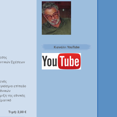
Κανάλι YouTube
θεσης
ευτικών Σχέσεων
φενός
γκόσμιο επίπεδο
εθνικών
ριξη της εθνικής
Κρατικό
Τιμή: 2,00 €