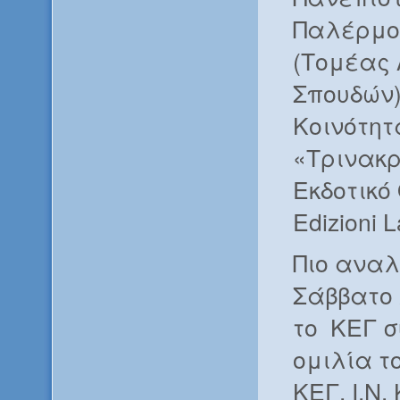
Παλέρμο
(Τομέας 
Σπουδών)
Κοινότητ
«Τρινακρ
Εκδοτικό 
Edizioni L
Πιο αναλ
Σάββατο 
το ΚΕΓ σ
ομιλία τ
ΚΕΓ, I.N.