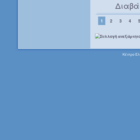
Διαβά
1
2
3
4
Κέντρο Ελ