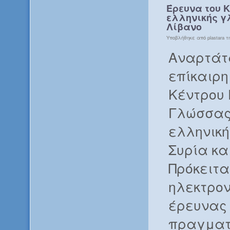
Έρευνα του Κ
ελληνικής γ
Λίβανο
Υποβλήθηκε από plastara τη
Αναρτάτ
επίκαιρη
Κέντρου 
Γλώσσας 
ελληνικ
Συρία κα
Πρόκειτα
ηλεκτρον
έρευνας
πραγματ