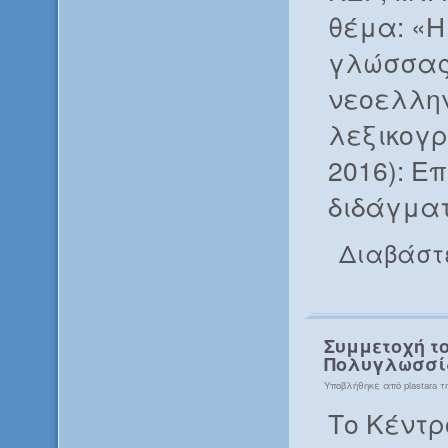
θέμα: «Η
γλώσσας 
νεοελλην
λεξικογρ
2016): Ε
διδάγμα
Διαβάστ
Συμμετοχή το
Πολυγλωσσίας
Υποβλήθηκε από plastara τη
Το Κέντρ