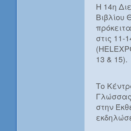
Η 14η Δι
Βιβλίου 
πρόκειτα
στις 11-
(HELEXP
13 & 15).
Το Κέντρ
Γλώσσας
στην Έκθ
εκδηλώσε