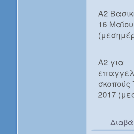
Α2 Βασικ
16 Μαΐου
(μεσημέρ
Α2 για
επαγγελ
σκοπούς 
2017 (με
Διαβά