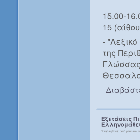
15.00-16
15 (αίθο
- "Λεξικό
της Περι
Γλώσσας 
Θεσσαλον
Διαβάστ
Εξετάσεις Π
Ελληνομάθει
Υποβλήθηκε από plastara τη