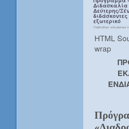
Πρόγραμμα «
Διδασκαλία 
Δεύτερης/Ξέ
διδάσκοντες
εξωτερικό
Υποβλήθηκε από plastara τη
HTML Sou
wrap
ΠΡ
ΕΚ
ΕΝΔΙ
Πρόγρ
«Διαδρ