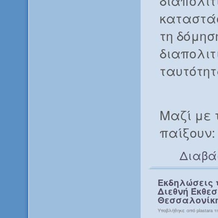
διαπολιτ
καταστάσ
τη δόμησ
διαπολιτ
ταυτότητ
Μαζί με 
παίξουν:
Διαβά
Εκδηλώσεις τ
Διεθνή Έκθεσ
Θεσσαλονίκης
Υποβλήθηκε από plastara τη