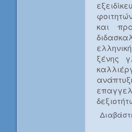
εξειδ
φοιτητώ
και πρα
διδασ
ελληνική
ξένης γ
καλλι
ανάπτυξ
επαγγελ
δεξιοτήτ
Διαβάστ