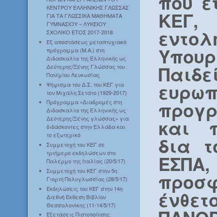
που ε
ΚΕΝΤΡΟΥ ΕΛΛΗΝΙΚΗΣ ΓΛΩΣΣΑΣ
ΚΕΓ
ΓΙΑ ΤΑ ΓΛΩΣΣΙΚΑ ΜΑΘΗΜΑΤΑ
ΓΥΜΝΑΣΙΟΥ – ΛΥΚΕΙΟΥ
εντο
ΣΧΟΛΙΚΟ ΕΤΟΣ 2017-2018
Εξ αποστάσεως μεταπτυχιακό
Υπουρ
πρόγραμμα (Μ.Α.) στη
Διδασκαλία της Ελληνικής ως
Παιδ
Δεύτερης/Ξένης Γλώσσας του
Παν/μίου Λευκωσίας
ευρωπ
Ψήφισμα του Δ.Σ. του ΚΕΓ για
τον Μιχάλη Σετάτο (1929-2017)
προγ
Πρόγραμμα «Διαδρομές στη
Διδασκαλία της Ελληνικής ως
Δεύτερης/Ξένης γλώσσας» για
και 
διδάσκοντες στην Ελλάδα και
το εξωτερικό
δια τ
Συμμετοχή του ΚΕΓ σε
τριήμερο εκδηλώσεων στο
ΕΣΠΑ,
Παλέρμο της Ιταλίας (20/5/17)
Συμμετοχή του ΚΕΓ στην 5η
προσ
Γιορτή Πολυγλωσσίας (28/5/17)
Εκδηλώσεις του ΚΕΓ στην 14η
ένθετ
Διεθνή Έκθεση Βιβλίου
Θεσσαλονίκης (11-14/5/17)
Εξετάσεις Πιστοποίησης