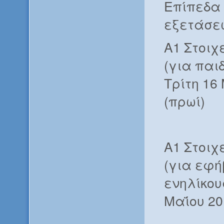
Επίπεδα
εξετάσε
Α1 Στοιχ
(για παιδ
Τρίτη 16
(πρωί)
Α1 Στοιχ
(για εφή
ενηλίκου
Μαΐου 20