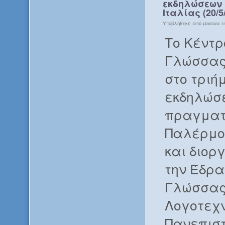
εκδηλώσεων 
Ιταλίας (20/5
Υποβλήθηκε από plastara τη
Το Κέντρ
Γλώσσας
στο τριή
εκδηλώσ
πραγματ
Παλέρμο 
και διορ
την Έδρα
Γλώσσας
Λογοτεχν
Πανεπιστ