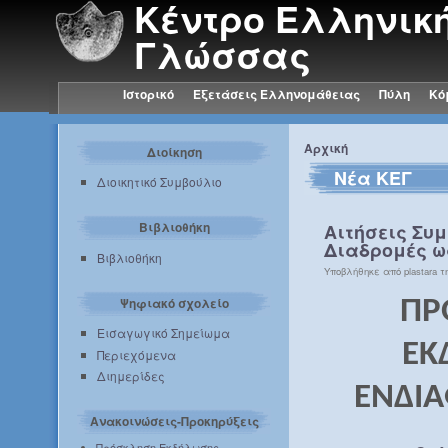
Κέντρο Ελληνικ
Γλώσσας
Ιστορικό
Εξετάσεις Ελληνομάθειας
Πύλη
Κό
Αρχική
Διοίκηση
Νέα ΚΕΓ
Διοικητικό Συμβούλιο
Βιβλιοθήκη
Αιτήσεις Συμ
Διαδρομές ως
Βιβλιοθήκη
Υποβλήθηκε από plastara τη
Ψηφιακό σχολείο
ΠΡ
Εισαγωγικό Σημείωμα
ΕΚ
Περιεχόμενα
Διημερίδες
ΕΝΔΙ
Ανακοινώσεις-Προκηρύξεις
Πρόσκληση Εκδήλωσης