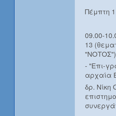
Πέμπτη 1
09.00-10
13 (θεμα
"ΝΟΤΟΣ")
- "Επι-γ
αρχαία 
δρ. Νίκη
επιστημο
συνεργά