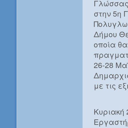
Γλώσσας
στην 5η 
Πολυγλω
Δήμου Θε
οποία θα
πραγματο
26-28 Μα
Δημαρχι
με τις ε
Κυριακή 
Εργαστή