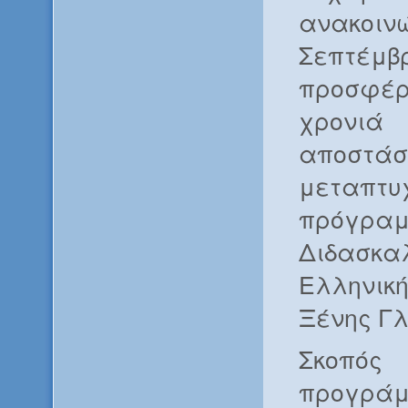
ανακοιν
Σεπτέμβρ
προσφέρ
χρον
αποστάσ
μεταπτυ
πρόγραμ
Διδασ
Ελληνική
Ξένης Γ
Σκο
προγράμ