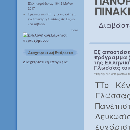
ΠΑΝΟΡ
Ελληνομάθειας 16-18 Μαΐου
ΠΙΝΑΚ
2017
Έρευνα του ΚΕΓ για τις εστίες
ελληνικής γλώσσας σε Συρία
Διαβάστ
και Λίβανο
more
Εξ αποστάσε
Διαχειριστική Επάρκεια
πρόγραμμα (
της Ελληνικ
Διαχειριστική Επάρκεια
Γλώσσας του
Υποβλήθηκε από plastara τη
ΤΤο Κέν
Γλώσσ
Πανεπισ
Λευκωσί
ευχάρι