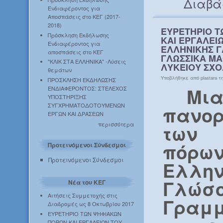
Διαβά
Ενδιαφέροντος για
Αποσπάσεις στο ΚΕΓ (2017-
2018)
ΕΥΡΕΤΗΡΙΟ 
Πρόσκληση Εκδήλωσης
ΚΑΙ ΕΡΓΑΛΕΙ
Ενδιαφέροντος για
ΕΛΛΗΝΙΚΗΣ Γ
αποσπάσεις στο ΚΕΓ
ΓΛΩΣΣΙΚΑ ΜΑ
"ΚΛΙΚ ΣΤΑ ΕΛΛΗΝΙΚΑ" -Λύσεις
ΛΥΚΕΙΟΥ ΣΧΟΛ
θεμάτων
Υποβλήθηκε από plastara τη
ΠΡΟΣΚΛΗΣΗ ΕΚΔΗΛΩΣΗΣ
Μι
ΕΝΔΙΑΦΕΡΟΝΤΟΣ: ΣΤΕΛΕΧΟΣ
ΥΠΟΣΤΗΡΙΞΗΣ
ΣΥΓΧΡΗΜΑΤΟΔΟΤΟΥΜΕΝΩΝ
πανορ
ΕΡΓΩΝ ΚΑΙ ΔΡΑΣΕΩΝ
περισσότερα
των 
πόρω
Προτεινόμενοι Σύνδεσμοι
Προτεινόμενοι Σύνδεσμοι
Ελλην
Γλώ
Νέα του ΚΕΓ
Αιτήσεις Συμμετοχής στις
Γραμμ
Διαδρομές ως 8 Οκτωβρίου 2017
ΕΥΡΕΤΗΡΙΟ ΤΩΝ ΨΗΦΙΑΚΩΝ
ΠΟΡΩΝ ΚΑΙ ΕΡΓΑΛΕΙΩΝ ΤΟΥ