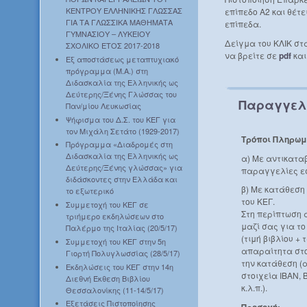
ΚΕΝΤΡΟΥ ΕΛΛΗΝΙΚΗΣ ΓΛΩΣΣΑΣ
επίπεδο Α2 και θέτ
ΓΙΑ ΤΑ ΓΛΩΣΣΙΚΑ ΜΑΘΗΜΑΤΑ
επίπεδα.
ΓΥΜΝΑΣΙΟΥ – ΛΥΚΕΙΟΥ
Δείγμα του ΚΛΙΚ στ
ΣΧΟΛΙΚΟ ΕΤΟΣ 2017-2018
να βρείτε σε
pdf
κα
Εξ αποστάσεως μεταπτυχιακό
πρόγραμμα (Μ.Α.) στη
Διδασκαλία της Ελληνικής ως
Δεύτερης/Ξένης Γλώσσας του
Παραγγελ
Παν/μίου Λευκωσίας
Ψήφισμα του Δ.Σ. του ΚΕΓ για
τον Μιχάλη Σετάτο (1929-2017)
Τρόποι Πληρωμ
Πρόγραμμα «Διαδρομές στη
Διδασκαλία της Ελληνικής ως
α) Με αντικατα
Δεύτερης/Ξένης γλώσσας» για
παραγγελίες ε
διδάσκοντες στην Ελλάδα και
β) Με κατάθεση
το εξωτερικό
του ΚΕΓ.
Συμμετοχή του ΚΕΓ σε
Στη περίπτωση 
τριήμερο εκδηλώσεων στο
μαζί σας για τ
Παλέρμο της Ιταλίας (20/5/17)
(τιμή βιβλίου +
Συμμετοχή του ΚΕΓ στην 5η
απαραίτητα στο
Γιορτή Πολυγλωσσίας (28/5/17)
την κατάθεση (
Εκδηλώσεις του ΚΕΓ στην 14η
στοιχεία IBAN, 
Διεθνή Έκθεση Βιβλίου
κ.λ.π.).
Θεσσαλονίκης (11-14/5/17)
Εξετάσεις Πιστοποίησης
Προσοχή: