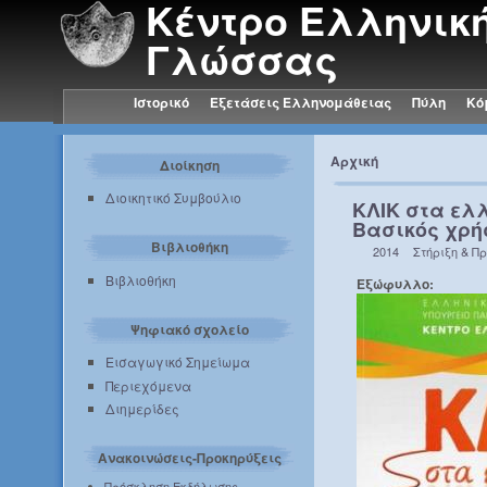
Κέντρο Ελληνικ
Γλώσσας
Ιστορικό
Εξετάσεις Ελληνομάθειας
Πύλη
Κό
Αρχική
Διοίκηση
Διοικητικό Συμβούλιο
ΚΛΙΚ στα ελλ
Βασικός χρή
Βιβλιοθήκη
2014
Στήριξη & Π
Βιβλιοθήκη
Εξώφυλλο:
Ψηφιακό σχολείο
Εισαγωγικό Σημείωμα
Περιεχόμενα
Διημερίδες
Ανακοινώσεις-Προκηρύξεις
Πρόσκληση Εκδήλωσης