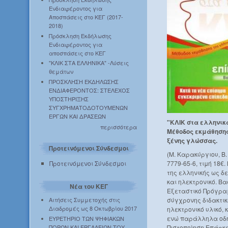
Ενδιαφέροντος για
Αποσπάσεις στο ΚΕΓ (2017-
2018)
Πρόσκληση Εκδήλωσης
Ενδιαφέροντος για
αποσπάσεις στο ΚΕΓ
"ΚΛΙΚ ΣΤΑ ΕΛΛΗΝΙΚΑ" -Λύσεις
θεμάτων
ΠΡΟΣΚΛΗΣΗ ΕΚΔΗΛΩΣΗΣ
ΕΝΔΙΑΦΕΡΟΝΤΟΣ: ΣΤΕΛΕΧΟΣ
ΥΠΟΣΤΗΡΙΞΗΣ
ΣΥΓΧΡΗΜΑΤΟΔΟΤΟΥΜΕΝΩΝ
ΕΡΓΩΝ ΚΑΙ ΔΡΑΣΕΩΝ
"ΚΛΙΚ στα ελληνικά
περισσότερα
Μέθοδος εκμάθησης
ξένης γλώσσας.
Προτεινόμενοι Σύνδεσμοι
(Μ. Καρακύργιου, Β.
Προτεινόμενοι Σύνδεσμοι
7779-65-6, τιμή 18€
της ελληνικής ως δ
και ηλεκτρονικό. Βα
Νέα του ΚΕΓ
Εξεταστικό Πρόγραμ
Αιτήσεις Συμμετοχής στις
σύγχρονης διδακτικ
Διαδρομές ως 8 Οκτωβρίου 2017
ηλεκτρονικό υλικό, 
ενώ παράλληλα οδη
ΕΥΡΕΤΗΡΙΟ ΤΩΝ ΨΗΦΙΑΚΩΝ
ΠΟΡΩΝ ΚΑΙ ΕΡΓΑΛΕΙΩΝ ΤΟΥ
Πιστοποίηση Επάρκ