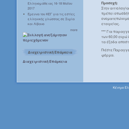
Προσοχή:
Ελληνομάθειας 16-18 Μαΐου
Στην αιτιολογί
2017
πρέπει οπωσδήπ
Έρευνα του ΚΕΓ για τις εστίες
ονοματεπώνυμο 
ελληνικής γλώσσας σε Συρία
εταιρείας.
και Λίβανο
more
***
Για παραγγε
των 60,00 ευρώ
τα έξοδα αποστ
Πιέστε Παραγγε
Διαχειριστική Επάρκεια
φόρμα.
Διαχειριστική Επάρκεια
Κέντρο Ελ