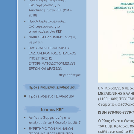
Ενδιαφέροντος για
Αποσπάσεις στο ΚΕΓ (2017-
2018)
Πρόσκληση Εκδήλωσης
Ενδιαφέροντος για
αποσπάσεις στο ΚΕΓ
"ΚΛΙΚ ΣΤΑ ΕΛΛΗΝΙΚΑ" -Λύσεις
θεμάτων
ΠΡΟΣΚΛΗΣΗ ΕΚΔΗΛΩΣΗΣ
ΕΝΔΙΑΦΕΡΟΝΤΟΣ: ΣΤΕΛΕΧΟΣ
ΥΠΟΣΤΗΡΙΞΗΣ
ΣΥΓΧΡΗΜΑΤΟΔΟΤΟΥΜΕΝΩΝ
ΕΡΓΩΝ ΚΑΙ ΔΡΑΣΕΩΝ
περισσότερα
Προτεινόμενοι Σύνδεσμοι
Ι. Ν. Καζάζης & ομ
ΜΕΣΑΙΩΝΙΚΗΣ ΕΛΛΗ
Προτεινόμενοι Σύνδεσμοι
(1100-1669) ΤΟΥ ΕΜΜ
σταματώ), Θεσσαλον
Νέα του ΚΕΓ
ISBN 978-960-7779-
Αιτήσεις Συμμετοχής στις
Ο 20ος είναι ο έκτο
Διαδρομές ως 8 Οκτωβρίου 2017
του Εμμ. Κριαρά, π
ΕΥΡΕΤΗΡΙΟ ΤΩΝ ΨΗΦΙΑΚΩΝ
εκδίδεται από το Κ
ΠΟΡΩΝ ΚΑΙ ΕΡΓΑΛΕΙΩΝ ΤΟΥ