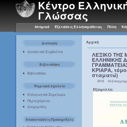
Κέντρο Ελληνικ
Γλώσσας
Ιστορικό
Εξετάσεις Ελληνομάθειας
Πύλη
Κό
Αρχική
Διοίκηση
Διοικητικό Συμβούλιο
ΛΕΞΙΚΟ ΤΗΣ 
ΕΛΛΗΝΙΚΗΣ 
ΓΡΑΜΜΑΤΕΙΑΣ 
Βιβλιοθήκη
ΚΡΙΑΡΑ, τόμο
Βιβλιοθήκη
σταματώ)
2016
Λεξικογραφ
Ψηφιακό σχολείο
Εξώφυλλο:
Εισαγωγικό Σημείωμα
Περιεχόμενα
Διημερίδες
Ανακοινώσεις-Προκηρύξεις
Πρόσκληση Εκδήλωσης