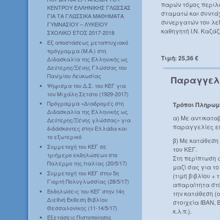
παρών τόμος περιλ
ΚΕΝΤΡΟΥ ΕΛΛΗΝΙΚΗΣ ΓΛΩΣΣΑΣ
σταματώ και συντά
ΓΙΑ ΤΑ ΓΛΩΣΣΙΚΑ ΜΑΘΗΜΑΤΑ
συνεργατών του λεξ
ΓΥΜΝΑΣΙΟΥ – ΛΥΚΕΙΟΥ
καθηγητή Ι.Ν. Καζάζ
ΣΧΟΛΙΚΟ ΕΤΟΣ 2017-2018
Εξ αποστάσεως μεταπτυχιακό
πρόγραμμα (Μ.Α.) στη
Τιμή: 25,36 €
Διδασκαλία της Ελληνικής ως
Δεύτερης/Ξένης Γλώσσας του
Παν/μίου Λευκωσίας
Παραγγελ
Ψήφισμα του Δ.Σ. του ΚΕΓ για
τον Μιχάλη Σετάτο (1929-2017)
Πρόγραμμα «Διαδρομές στη
Τρόποι Πληρωμ
Διδασκαλία της Ελληνικής ως
α) Με αντικατα
Δεύτερης/Ξένης γλώσσας» για
παραγγελίες ε
διδάσκοντες στην Ελλάδα και
το εξωτερικό
β) Με κατάθεση
Συμμετοχή του ΚΕΓ σε
του ΚΕΓ.
τριήμερο εκδηλώσεων στο
Στη περίπτωση 
Παλέρμο της Ιταλίας (20/5/17)
μαζί σας για τ
Συμμετοχή του ΚΕΓ στην 5η
(τιμή βιβλίου +
Γιορτή Πολυγλωσσίας (28/5/17)
απαραίτητα στο
Εκδηλώσεις του ΚΕΓ στην 14η
την κατάθεση (
Διεθνή Έκθεση Βιβλίου
στοιχεία IBAN, 
Θεσσαλονίκης (11-14/5/17)
κ.λ.π.).
Εξετάσεις Πιστοποίησης