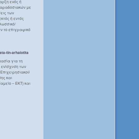
αρξη ενός ή
παραδοσιακών με
σεις των
κτός ή εντός
λωσσικό/
υν το επιγραφικό
ta-tin-arhaiotita
μασία για τη
 ενίσχυση των
 Επιχειρησιακού
ης και
αμείο – ΕΚΤ) και