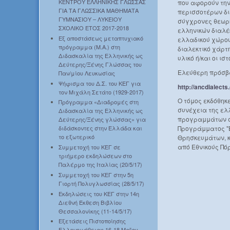
ΚΕΝΤΡΟΥ ΕΛΛΗΝΙΚΗΣ ΓΛΩΣΣΑΣ
που αφορούν την
ΓΙΑ ΤΑ ΓΛΩΣΣΙΚΑ ΜΑΘΗΜΑΤΑ
περισσοτέρων δι
ΓΥΜΝΑΣΙΟΥ – ΛΥΚΕΙΟΥ
σύγχρονες θεωρη
ΣΧΟΛΙΚΟ ΕΤΟΣ 2017-2018
ελληνικών διαλέ
Εξ αποστάσεως μεταπτυχιακό
ελλαδικού χώρου
πρόγραμμα (Μ.Α.) στη
διαλεκτικό χάρτη
Διδασκαλία της Ελληνικής ως
υλικό ή/και οι ι
Δεύτερης/Ξένης Γλώσσας του
Ελεύθερη πρόσβα
Παν/μίου Λευκωσίας
Ψήφισμα του Δ.Σ. του ΚΕΓ για
http://ancdialects
τον Μιχάλη Σετάτο (1929-2017)
Ο τόμος εκδόθηκε
Πρόγραμμα «Διαδρομές στη
συνέχεια της ελ
Διδασκαλία της Ελληνικής ως
προγραμμάτων σπ
Δεύτερης/Ξένης γλώσσας» για
Προγράμματος "Ε
διδάσκοντες στην Ελλάδα και
το εξωτερικό
Θρησκευμάτων, κ
από Εθνικούς Πό
Συμμετοχή του ΚΕΓ σε
τριήμερο εκδηλώσεων στο
Παλέρμο της Ιταλίας (20/5/17)
Συμμετοχή του ΚΕΓ στην 5η
Γιορτή Πολυγλωσσίας (28/5/17)
Εκδηλώσεις του ΚΕΓ στην 14η
Διεθνή Έκθεση Βιβλίου
Θεσσαλονίκης (11-14/5/17)
Εξετάσεις Πιστοποίησης
Ελληνομάθειας 16-18 Μαΐου