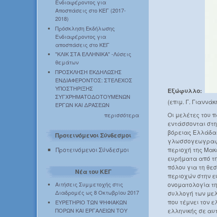
Ενδιαφέροντος για
Αποσπάσεις στο ΚΕΓ (2017-
2018)
Πρόσκληση Εκδήλωσης
Ενδιαφέροντος για
αποσπάσεις στο ΚΕΓ
"ΚΛΙΚ ΣΤΑ ΕΛΛΗΝΙΚΑ" -Λύσεις
θεμάτων
ΠΡΟΣΚΛΗΣΗ ΕΚΔΗΛΩΣΗΣ
ΕΝΔΙΑΦΕΡΟΝΤΟΣ: ΣΤΕΛΕΧΟΣ
ΥΠΟΣΤΗΡΙΞΗΣ
Εξώφυλλο:
ΣΥΓΧΡΗΜΑΤΟΔΟΤΟΥΜΕΝΩΝ
(επιμ. Γ. Γιαννάκ
ΕΡΓΩΝ ΚΑΙ ΔΡΑΣΕΩΝ
Οι μελέτες του 
περισσότερα
εντάσσονται στη
βόρειας Ελλάδας
Προτεινόμενοι Σύνδεσμοι
γλωσσογεωγραφικ
Προτεινόμενοι Σύνδεσμοι
περιοχή της Μακ
ευρήματα από τη
πόλου για τη θε
Νέα του ΚΕΓ
περιοχών στην ε
Αιτήσεις Συμμετοχής στις
ονοματολογία τη
Διαδρομές ως 8 Οκτωβρίου 2017
συλλογή των μελε
που τέμνει τον ε
ΕΥΡΕΤΗΡΙΟ ΤΩΝ ΨΗΦΙΑΚΩΝ
ΠΟΡΩΝ ΚΑΙ ΕΡΓΑΛΕΙΩΝ ΤΟΥ
ελληνικής σε αυ