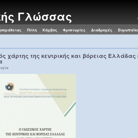
κής Γλώσσας
ηνομάθειας
Πύλη
Κόμβος
Φρυκτωρίες
Διαδρομές
Ευρωπαϊκ
ς χάρτης της κεντρικής και βόρειας Ελλάδας 
α
ογία