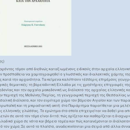
ης)
παρόντος τόμου από διεθνώς καταξιωμένους ειδικούς στην αρχαία ελληνικ
ν προσπάθεια να χαρτογραφηθεί ο γλωσσικός και διαλεκτικός χάρτης της
 κατά την αρχαιότητα. Τα κείμενα καλύπτουν τέσσερις επιμέρους γεωγρ
ές θεματικές: τη βορειοδυτική Ελλάδα με τις χρηστήριες επιγραφές της
εδονίας και την αρχαία μακεδονική ως διάλεκτο της αρχαίας ελληνικής κ
ν περιοχή της Μεθώνης Πιερίας, τη γεωγραφική περιοχή της Θεσσαλίας ω
σσαλική διάλεκτο, και τον ευρύτερο χώρο του βόρειου Αιγαίου και των παρ
υρωπαϊκή και τη μικρασιατική ακτή· στο Παράρτημα παρατίθεται μια μελέτ
ς ελληνικής γλώσσας. Το ερώτημα στο οποίο επιχειρείται να δοθεί μια α
τών σε αυτό τον τόμο είναι διττό: πώς ορίζεται και καθορίζεται η διαχωρ
λλαδικό χώρο σε νότιο και βόρειο τομέα και πώς κατανέμονται οι διάλεκτο
τό τον χώρο; Σε αυτό το πλαίσιο, αναδεικνύονται μια σειρά από άλλα συ