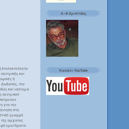
Α.-Φ.Χριστίδης
ή διαλεκτολογία
Κανάλι YouTube
 κεντρικής και
αφικές ή
 Δωδώνης, την
αθώς και νεότερα
ς κεντρικού
ακείμενων
η για την
πάντηση στη
ιστική γραμμή
ι της αρχαίας
ναφή ερωτήματα