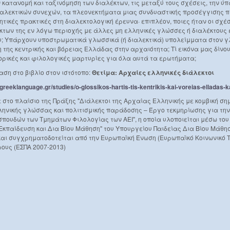
 κατανομή και ταξινόμηση των διαλέκτων, τις μεταξύ τους σχέσεις, την ύπ
αλεκτικών συνεχών, τα πλεονεκτήματα μιας συνδυαστικής προσέγγισης 
τικές πρακτικές στη διαλεκτολογική έρευνα· επιπλέον, ποιες ήταν οι σχέ
κτων της εν λόγω περιοχής με άλλες μη ελληνικές γλώσσες ή διαλέκτους ε
; Υπάρχουν υποστρωματικά γλωσσικά (ή διαλεκτικά) υπολείμματα στον γ
 της κεντρικής και βόρειας Ελλάδας στην αρχαιότητα; Τί εικόνα μας δίνο
στορικές και φιλολογικές μαρτυρίες για όλα αυτά τα ερωτήματα;
ση στο βιβλίο στον ιστότοπο:
Θετίμα: Αρχαίες ελληνικές διάλεκτοι
.greeklanguage.gr/studies/o-glossikos-hartis-tis-kentrikis-kai-voreias-elladas-ka
 στο πλαίσιο της Πράξης "Διάλεκτοι της Αρχαίας Ελληνικής με κομβική ση
ληνικής γλώσσας και πολιτισμικής παράδοσης – Έργο τεκμηρίωσης για την
ουδών των Τμημάτων Φιλολογίας των ΑΕΙ", η οποία υλοποιείται μέσω του
κπαίδευση και Δια Βίου Μάθηση" του Υπουργείου Παιδείας Δια Βίου Μάθησ
αι συγχρηματοδοτείται από την Ευρωπαϊκή Ένωση (Ευρωπαϊκό Κοινωνικό Τ
ρους (ΕΣΠΑ 2007-2013)