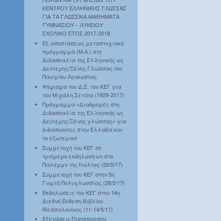
ΚΕΝΤΡΟΥ ΕΛΛΗΝΙΚΗΣ ΓΛΩΣΣΑΣ
ΓΙΑ ΤΑ ΓΛΩΣΣΙΚΑ ΜΑΘΗΜΑΤΑ
ΓΥΜΝΑΣΙΟΥ – ΛΥΚΕΙΟΥ
ΣΧΟΛΙΚΟ ΕΤΟΣ 2017-2018
Εξ αποστάσεως μεταπτυχιακό
πρόγραμμα (Μ.Α.) στη
Διδασκαλία της Ελληνικής ως
Δεύτερης/Ξένης Γλώσσας του
Παν/μίου Λευκωσίας
Ψήφισμα του Δ.Σ. του ΚΕΓ για
τον Μιχάλη Σετάτο (1929-2017)
Πρόγραμμα «Διαδρομές στη
Διδασκαλία της Ελληνικής ως
Δεύτερης/Ξένης γλώσσας» για
διδάσκοντες στην Ελλάδα και
το εξωτερικό
Συμμετοχή του ΚΕΓ σε
τριήμερο εκδηλώσεων στο
Παλέρμο της Ιταλίας (20/5/17)
Συμμετοχή του ΚΕΓ στην 5η
Γιορτή Πολυγλωσσίας (28/5/17)
Εκδηλώσεις του ΚΕΓ στην 14η
Διεθνή Έκθεση Βιβλίου
Θεσσαλονίκης (11-14/5/17)
Εξετάσεις Πιστοποίησης