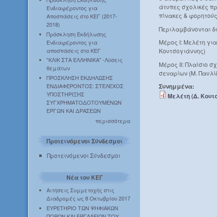
άτυπες σχολικές πρ
Ενδιαφέροντος για
πίνακες & φορητούς
Αποσπάσεις στο ΚΕΓ (2017-
2018)
Περιλαμβάνονται δ
Πρόσκληση Εκδήλωσης
Μέρος Ι: Μελέτη για
Ενδιαφέροντος για
αποσπάσεις στο ΚΕΓ
Κουτσογιάννης)
"ΚΛΙΚ ΣΤΑ ΕΛΛΗΝΙΚΑ" -Λύσεις
Μέρος ΙΙ: Πλαίσιο 
θεμάτων
σεναρίων (Μ. Παυλί
ΠΡΟΣΚΛΗΣΗ ΕΚΔΗΛΩΣΗΣ
ΕΝΔΙΑΦΕΡΟΝΤΟΣ: ΣΤΕΛΕΧΟΣ
Συνημμένα:
ΥΠΟΣΤΗΡΙΞΗΣ
Μελέτη (Δ. Κουτ
ΣΥΓΧΡΗΜΑΤΟΔΟΤΟΥΜΕΝΩΝ
ΕΡΓΩΝ ΚΑΙ ΔΡΑΣΕΩΝ
περισσότερα
Προτεινόμενοι Σύνδεσμοι
Προτεινόμενοι Σύνδεσμοι
Νέα του ΚΕΓ
Αιτήσεις Συμμετοχής στις
Διαδρομές ως 8 Οκτωβρίου 2017
ΕΥΡΕΤΗΡΙΟ ΤΩΝ ΨΗΦΙΑΚΩΝ
ΠΟΡΩΝ ΚΑΙ ΕΡΓΑΛΕΙΩΝ ΤΟΥ