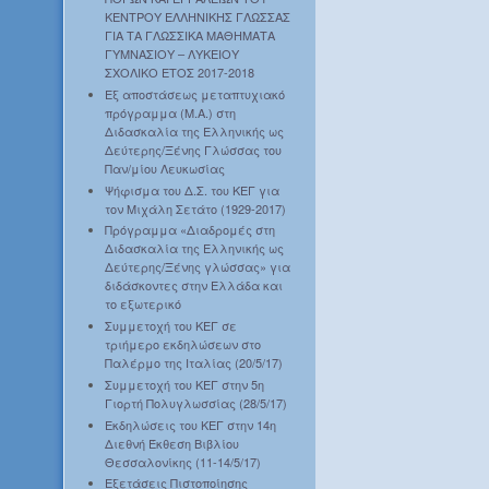
ΚΕΝΤΡΟΥ ΕΛΛΗΝΙΚΗΣ ΓΛΩΣΣΑΣ
ΓΙΑ ΤΑ ΓΛΩΣΣΙΚΑ ΜΑΘΗΜΑΤΑ
ΓΥΜΝΑΣΙΟΥ – ΛΥΚΕΙΟΥ
ΣΧΟΛΙΚΟ ΕΤΟΣ 2017-2018
Εξ αποστάσεως μεταπτυχιακό
πρόγραμμα (Μ.Α.) στη
Διδασκαλία της Ελληνικής ως
Δεύτερης/Ξένης Γλώσσας του
Παν/μίου Λευκωσίας
Ψήφισμα του Δ.Σ. του ΚΕΓ για
τον Μιχάλη Σετάτο (1929-2017)
Πρόγραμμα «Διαδρομές στη
Διδασκαλία της Ελληνικής ως
Δεύτερης/Ξένης γλώσσας» για
διδάσκοντες στην Ελλάδα και
το εξωτερικό
Συμμετοχή του ΚΕΓ σε
τριήμερο εκδηλώσεων στο
Παλέρμο της Ιταλίας (20/5/17)
Συμμετοχή του ΚΕΓ στην 5η
Γιορτή Πολυγλωσσίας (28/5/17)
Εκδηλώσεις του ΚΕΓ στην 14η
Διεθνή Έκθεση Βιβλίου
Θεσσαλονίκης (11-14/5/17)
Εξετάσεις Πιστοποίησης