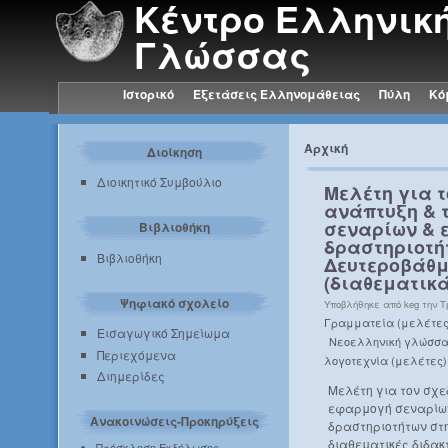
Κέντρο Ελληνικ
Γλώσσας
Ιστορικό
Εξετάσεις Ελληνομάθειας
Πύλη
Κό
Αρχική
Διοίκηση
Διοικητικό Συμβούλιο
Μελέτη για τ
ανάπτυξη & 
σεναρίων & 
Βιβλιοθήκη
δραστηριοτή
Βιβλιοθήκη
Δευτεροβάθμ
(διαθεματικά
Ψηφιακό σχολείο
Υποβλήθηκε από keg την Τρί
Γραμματεία (μελέτες
Εισαγωγικό Σημείωμα
Νεοελληνική γλώσσα
Περιεχόμενα
λογοτεχνία (μελέτες)
Διημερίδες
Μελέτη για τον σχε
εφαρμογή σεναρίων
Ανακοινώσεις-Προκηρύξεις
δραστηριοτήτων στ
διαθεματικές διδακτ
Πρόσκληση Εκδήλωσης