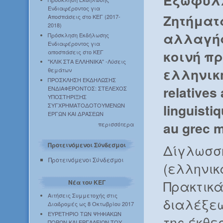
Εξώφυλ
Ενδιαφέροντος για
Ζητήματ
Αποσπάσεις στο ΚΕΓ (2017-
2018)
αλλαγής
Πρόσκληση Εκδήλωσης
Ενδιαφέροντος για
κοινή πρ
αποσπάσεις στο ΚΕΓ
"ΚΛΙΚ ΣΤΑ ΕΛΛΗΝΙΚΑ" -Λύσεις
ελληνική
θεμάτων
ΠΡΟΣΚΛΗΣΗ ΕΚΔΗΛΩΣΗΣ
relative
ΕΝΔΙΑΦΕΡΟΝΤΟΣ: ΣΤΕΛΕΧΟΣ
ΥΠΟΣΤΗΡΙΞΗΣ
linguisti
ΣΥΓΧΡΗΜΑΤΟΔΟΤΟΥΜΕΝΩΝ
ΕΡΓΩΝ ΚΑΙ ΔΡΑΣΕΩΝ
au grec 
περισσότερα
Προτεινόμενοι Σύνδεσμοι
Δίγλωσσ
Προτεινόμενοι Σύνδεσμοι
(ελληνικ
Πρακτικά
Νέα του ΚΕΓ
Αιτήσεις Συμμετοχής στις
διαλέξεω
Διαδρομές ως 8 Οκτωβρίου 2017
ΕΥΡΕΤΗΡΙΟ ΤΩΝ ΨΗΦΙΑΚΩΝ
της έκθε
ΠΟΡΩΝ ΚΑΙ ΕΡΓΑΛΕΙΩΝ ΤΟΥ