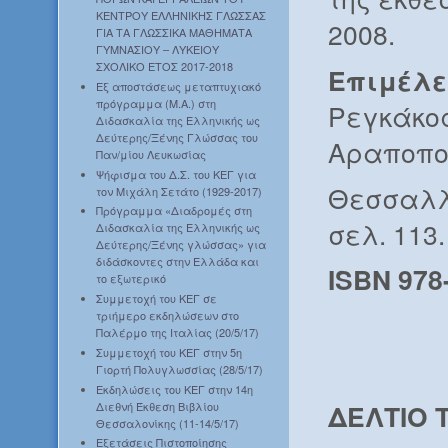
ΚΕΝΤΡΟΥ ΕΛΛΗΝΙΚΗΣ ΓΛΩΣΣΑΣ
2008.
ΓΙΑ ΤΑ ΓΛΩΣΣΙΚΑ ΜΑΘΗΜΑΤΑ
ΓΥΜΝΑΣΙΟΥ – ΛΥΚΕΙΟΥ
ΣΧΟΛΙΚΟ ΕΤΟΣ 2017-2018
Επιμέλε
Εξ αποστάσεως μεταπτυχιακό
πρόγραμμα (Μ.Α.) στη
Ρεγκάκος
Διδασκαλία της Ελληνικής ως
Δεύτερης/Ξένης Γλώσσας του
Αραποπού
Παν/μίου Λευκωσίας
Ψήφισμα του Δ.Σ. του ΚΕΓ για
Θεσσαλλο
τον Μιχάλη Σετάτο (1929-2017)
Πρόγραμμα «Διαδρομές στη
σελ. 113.
Διδασκαλία της Ελληνικής ως
Δεύτερης/Ξένης γλώσσας» για
διδάσκοντες στην Ελλάδα και
ISBN 978
το εξωτερικό
Συμμετοχή του ΚΕΓ σε
τριήμερο εκδηλώσεων στο
Παλέρμο της Ιταλίας (20/5/17)
Συμμετοχή του ΚΕΓ στην 5η
Γιορτή Πολυγλωσσίας (28/5/17)
Εκδηλώσεις του ΚΕΓ στην 14η
ΔΕΛΤΙΟ 
Διεθνή Έκθεση Βιβλίου
Θεσσαλονίκης (11-14/5/17)
Εξετάσεις Πιστοποίησης